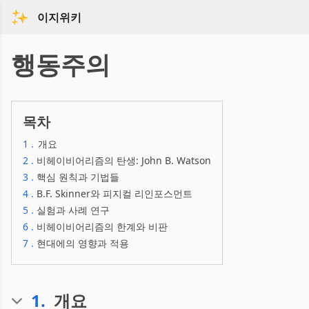
이지위키
행동주의
목차
1
.
개요
2
.
비헤이비어리즘의 탄생: John B. Watson
3
.
핵심 원칙과 기법들
4
.
B.F. Skinner와 피지컬 리인포스먼트
5
.
실험과 사례 연구
6
.
비헤이비어리즘의 한계와 비판
7
.
현대에의 영향과 적용
1
.
개요