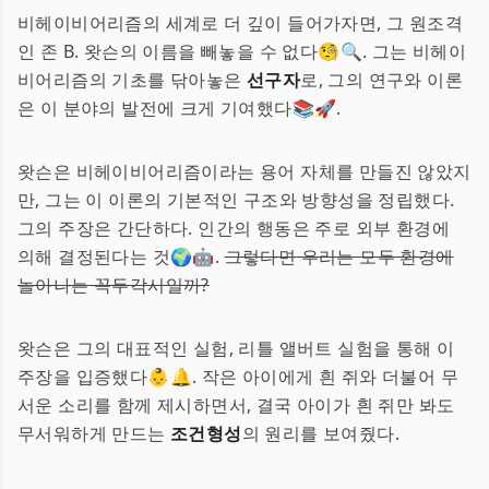
비헤이비어리즘의 세계로 더 깊이 들어가자면, 그 원조격
인 존 B. 왓슨의 이름을 빼놓을 수 없다🧐🔍. 그는 비헤이
비어리즘의 기초를 닦아놓은
선구자
로, 그의 연구와 이론
은 이 분야의 발전에 크게 기여했다📚🚀.
왓슨은 비헤이비어리즘이라는 용어 자체를 만들진 않았지
만, 그는 이 이론의 기본적인 구조와 방향성을 정립했다.
그의 주장은 간단하다. 인간의 행동은 주로 외부 환경에
의해 결정된다는 것🌍🤖.
그렇다면 우리는 모두 환경에
놀아나는 꼭두각시일까?
왓슨은 그의 대표적인 실험, 리틀 앨버트 실험을 통해 이
주장을 입증했다👶🔔. 작은 아이에게 흰 쥐와 더불어 무
서운 소리를 함께 제시하면서, 결국 아이가 흰 쥐만 봐도
무서워하게 만드는
조건형성
의 원리를 보여줬다.