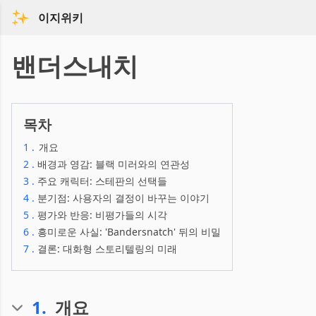
이지위키
밴더스내치
목차
1
.
개요
2
.
배경과 영감: 블랙 미러와의 연관성
3
.
주요 캐릭터: 스테판의 선택들
4
.
분기점: 사용자의 결정이 바꾸는 이야기
5
.
평가와 반응: 비평가들의 시각
6
.
흥미로운 사실: 'Bandersnatch' 뒤의 비밀
7
.
결론: 대화형 스토리텔링의 미래
1
.
개요