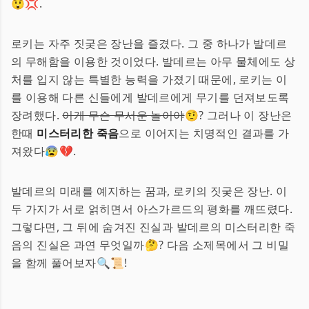
😲💢.
로키는 자주 짓궂은 장난을 즐겼다. 그 중 하나가 발데르
의 무해함을 이용한 것이었다. 발데르는 아무 물체에도 상
처를 입지 않는 특별한 능력을 가졌기 때문에, 로키는 이
를 이용해 다른 신들에게 발데르에게 무기를 던져보도록
장려했다.
이게 무슨 무서운 놀이야
🤨? 그러나 이 장난은
한때
미스터리한 죽음
으로 이어지는 치명적인 결과를 가
져왔다😰💔.
발데르의 미래를 예지하는 꿈과, 로키의 짓궂은 장난. 이
두 가지가 서로 얽히면서 아스가르드의 평화를 깨뜨렸다.
그렇다면, 그 뒤에 숨겨진 진실과 발데르의 미스터리한 죽
음의 진실은 과연 무엇일까🤔? 다음 소제목에서 그 비밀
을 함께 풀어보자🔍📜!