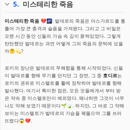
5
.
미스테리한 죽음
미스테리한 죽음
💔🌌: 발데르의 죽음은 아스가르드를 통
틀어 가장 큰 충격과 슬픔을 가져왔다. 그리고 그 비밀은
오랜 시간 동안 신들의 가슴 속 깊이 묻혀있었다. 그렇게
탄탄했던 발데르는 과연 어떻게 그의 죽음의 문턱에 섰을
까🤔💫?
로키의 장난은 발데르의 무해함을 통해 시작되었다. 신들
이 발데르를 향해 무기를 던지던 그 장면, 그 중
호디르
는
로키의 권유로 미스텔토를 활에 장착하여 발데르를 향해
발사했다. 여기서 특이한 점은, 모든 것들에게서 부터 받
은 약속 중 미스텔토만이 예외였다. 왜냐하면 그것이 너무
나도 약해 보였기 때문이다🌱🍃. 하지만, 그 바로 그 약해
보이는 미스텔토가 발데르의 가슴을 꿰뚫으며 그를 쓰러
뜨렸다😱💔.