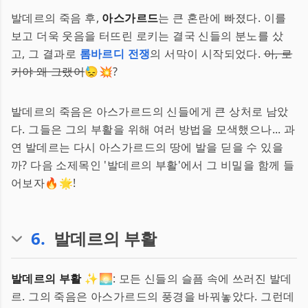
발데르의 죽음 후,
아스가르드
는 큰 혼란에 빠졌다. 이를
보고 더욱 웃음을 터뜨린 로키는 결국 신들의 분노를 샀
고, 그 결과로
롬바르디 전쟁
의 서막이 시작되었다.
아, 로
키야 왜 그랬어
😓💥?
발데르의 죽음은 아스가르드의 신들에게 큰 상처로 남았
다. 그들은 그의 부활을 위해 여러 방법을 모색했으나... 과
연 발데르는 다시 아스가르드의 땅에 발을 딛을 수 있을
까? 다음 소제목인 '발데르의 부활'에서 그 비밀을 함께 들
어보자🔥🌟!
6
.
발데르의 부활
발데르의 부활
✨🌅: 모든 신들의 슬픔 속에 쓰러진 발데
르. 그의 죽음은 아스가르드의 풍경을 바꿔놓았다. 그런데