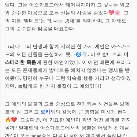
났다. 그는 아스가르드에서 태어나자마자 그 빛나는 외모
와 순수한 마음으로 모든 신들의 사랑을 받았다💖🌸. 그
의 이름 '발데르'는 '빛나는 광채'를 의미하며, 그 자체로
그의 순수함과 밝음을 대표한다.
그러나 그의 탄생과 함께 시작된 한 가지 예언은 아스가르
드의 모든 신들을 근심하게 했다🌀🌪. 바로 발데르의
미
스터리한 죽음
에 관한 예언이었다. 이 예언 때문에 프리그
는 모든 존재들에게 발데르를 해치지 않겠다는 맹세를 받
아왔다.
당연히 누구나 그런 약속을 했을 거라고 생각하겠
지만, 놀랍게도 한 가지 물질이 그 예외였다!
그 예외의 물질과 그를 중심으로 전개되는 사건들은 발데
르의 삶, 그리고
로키
와의 갈등에 큰 영향을 미치게 된다
🔥💔. 그렇다면, 이 기묘한 예언이 과연 어떤 결과를 가져
올까? 발데르의 아스가르드에서의 생활은 어떻게 전개될
까? 이 모든 궁금증은 다음 내용에서 계속해서 풀려나간