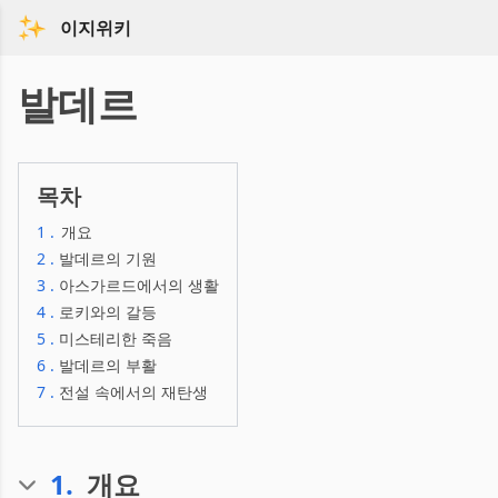
이지위키
발데르
목차
1
.
개요
2
.
발데르의 기원
3
.
아스가르드에서의 생활
4
.
로키와의 갈등
5
.
미스테리한 죽음
6
.
발데르의 부활
7
.
전설 속에서의 재탄생
1
.
개요