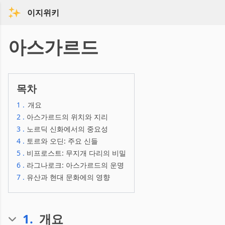
이지위키
아스가르드
목차
1
.
개요
2
.
아스가르드의 위치와 지리
3
.
노르딕 신화에서의 중요성
4
.
토르와 오딘: 주요 신들
5
.
비프로스트: 무지개 다리의 비밀
6
.
라그나로크: 아스가르드의 운명
7
.
유산과 현대 문화에의 영향
1
.
개요