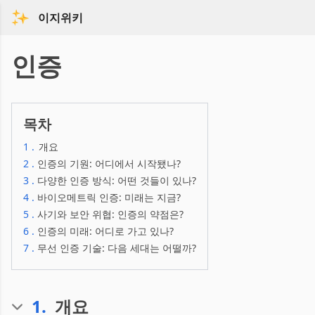
이지위키
인증
목차
1
.
개요
2
.
인증의 기원: 어디에서 시작됐나?
3
.
다양한 인증 방식: 어떤 것들이 있나?
4
.
바이오메트릭 인증: 미래는 지금?
5
.
사기와 보안 위협: 인증의 약점은?
6
.
인증의 미래: 어디로 가고 있나?
7
.
무선 인증 기술: 다음 세대는 어떨까?
1
.
개요