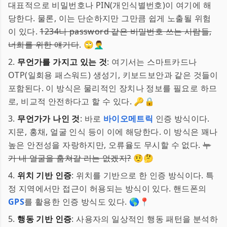
대표적으로 비밀번호나 PIN(개인식별번호)이 여기에 해
당한다. 물론, 이는 단순하지만 그만큼 쉽게 노출될 위험
이 있다.
1234나 password 같은 비밀번호 쓰는 사람들,
너희를 위한 얘기다
. 🙄🤦‍♂️
2.
무언가를 가지고 있는 것
: 여기서는 스마트카드나
OTP(일회용 패스워드) 생성기, 키보드보안과 같은 것들이
포함된다. 이 방식은 물리적인 장치나 정보를 필요로 하므
로, 비교적 안전하다고 할 수 있다. 🔑🔒
3.
무언가가 나인 것
: 바로
바이오메트릭
인증 방식이다.
지문, 홍채, 얼굴 인식 등이 이에 해당한다. 이 방식은 꽤나
높은 안전성을 자랑하지만, 오류율도 무시할 수 없다.
누
가 내 얼굴을 훔쳐갈 리는 없겠지?
🤨🤔
4.
위치 기반 인증
: 위치를 기반으로 한 인증 방식이다. 특
정 지역에서만 접근이 허용되는 방식이 있다. 핸드폰의
GPS
를 활용한 인증 방식도 있다. 🌎📍
5.
행동 기반 인증
: 사용자의 일상적인 행동 패턴을 분석하