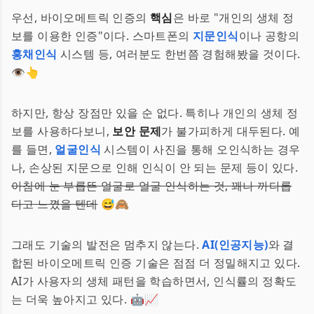
우선, 바이오메트릭 인증의
핵심
은 바로 "개인의 생체 정
보를 이용한 인증"이다. 스마트폰의
지문인식
이나 공항의
홍채인식
시스템 등, 여러분도 한번쯤 경험해봤을 것이다.
👁️👆
하지만, 항상 장점만 있을 순 없다. 특히나 개인의 생체 정
보를 사용하다보니,
보안 문제
가 불가피하게 대두된다. 예
를 들면,
얼굴인식
시스템이 사진을 통해 오인식하는 경우
나, 손상된 지문으로 인해 인식이 안 되는 문제 등이 있다.
아침에 눈 부릅뜬 얼굴로 얼굴 인식하는 것, 꽤나 까다롭
다고 느꼈을 텐데
😅🙈
그래도 기술의 발전은 멈추지 않는다.
AI(인공지능)
와 결
합된 바이오메트릭 인증 기술은 점점 더 정밀해지고 있다.
AI가 사용자의 생체 패턴을 학습하면서, 인식률의 정확도
는 더욱 높아지고 있다. 🤖📈