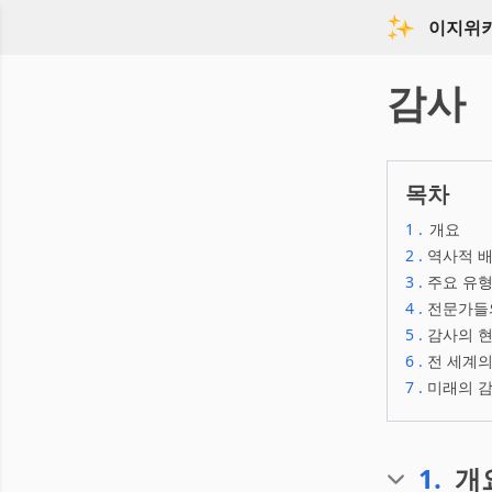
이지위
감사
목차
1
.
개요
2
.
역사적 배
3
.
주요 유형
4
.
전문가들의
5
.
감사의 현
6
.
전 세계의
7
.
미래의 감
1
.
개