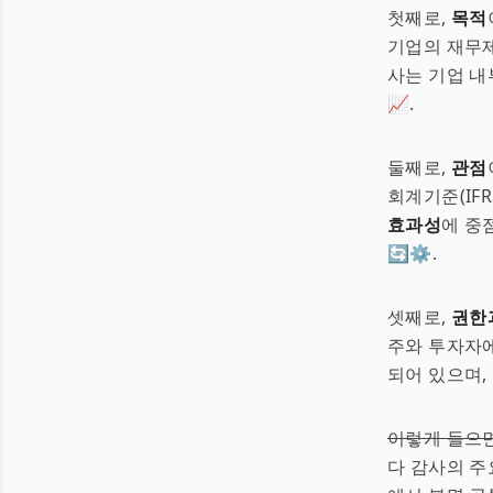
첫째로,
목적
기업의 재무제
사는 기업 내
📈.
둘째로,
관점
회계기준(IF
효과성
에 중
🔄⚙️.
셋째로,
권한
주와 투자자에
되어 있으며,
이렇게 들으면
다 감사의 주