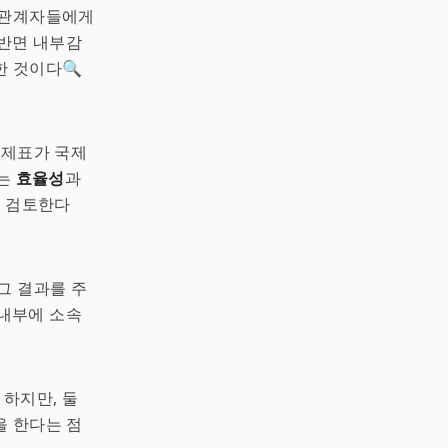
해관계자들에게
 반면 내부감
한 것이다🔍
무제표가 국제
사는
효율성
과
를 검토한다
그 결과를 주
 내부에 소속
? 하지만, 둘
을 한다는 점