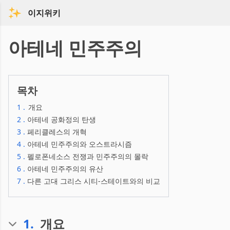
이지위키
아테네 민주주의
목차
1
.
개요
2
.
아테네 공화정의 탄생
3
.
페리클레스의 개혁
4
.
아테네 민주주의와 오스트라시즘
5
.
펠로폰네소스 전쟁과 민주주의의 몰락
6
.
아테네 민주주의의 유산
7
.
다른 고대 그리스 시티-스테이트와의 비교
1
.
개요