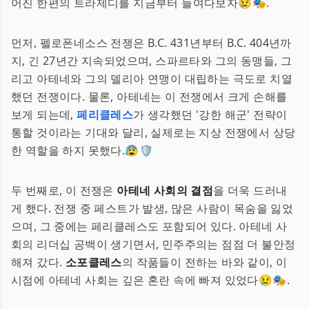
어진 한편의 트라제디를 지금부터 들여다보자😢🎭.
먼저, 펠로폰네소스 전쟁은 B.C. 431년부터 B.C. 404년까
지, 긴 27년간 지속되었으며, 스파르타와 그의 동맹들, 그
리고 아테네와 그의 델리아 연맹이 대립하는 극도로 치열
했던 전쟁이다. 물론, 아테네는 이 전쟁에서 크게 손해를
보게 되는데,
페리클레스
가 생각했던 '강한 해군' 전략이
통할 것이라는 기대와 달리, 실제로는 지상 전쟁에서 상당
한 역할을 하지 못했다.😰🛡️
두 번째로, 이 전쟁은
아테네 사회의 결점
을 더욱 드러내
게 했다. 전쟁 중 페스트가 발생, 많은 사람이 목숨을 잃었
으며, 그 중에는 페리클레스도 포함되어 있다. 아테네 사
회의 리더십 공백이 생기면서, 민주주의는 점점 더 불안정
해져 갔다.
소포클레스
의 작품들이 전하는 바와 같이, 이
시점에 아테네 사회는 깊은 혼란 속에 빠져 있었다😢🎭.