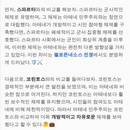
먼저,
스파르타
와의 비교를 해보자. 스파르타는 군사적인
체제로 유명하며, 그 체제는 아테네 민주주의와는 정면으
로 대립했다. 아테네가 개방적이고 시민 참여형 체제를 구
축했다면, 스파르타는 폐쇄적이고 군사 집중형 체제를 선
호했다. 스파르타 사회에서는 군인이 최상위 계층을 이루
며, 이러한 체제는 아테네와는 완전히 다른 방향성을 가지
고 있었다. 이런 차이는
펠로폰네소스 전쟁
에서도 분명하
게 드러났다.🛡️⚔️
다음으로,
코린토스
와의 비교를 들여다보자. 코린토스는
경제적인 부분에서 큰 발전을 보였으며, 이는 아테네와 비
슷한 점으로 여겨진다. 하지만 코린토스는 아테네보다 훨
씬 보수적인 체제를 유지했으며, 시민들의 참여도도 아테
네에 비해 제한적이었다. 따라서 아테네 민주주의는 코린
토스와 비교하여 더욱
개방적이고 자유로운
체제를 보여
줬다고 할 수 있다.🤔💼