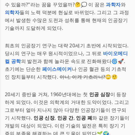
수 있을까?"라는 꿈을 꾸었을까?🤔💭 이 꿈은
과학자
와
의학자
들의 노력 덕분에 현실로 바뀌었다. 그리고 그 과정
에서 발생한 수많은 도전과 성취를 통해 현재의 인공장기
기술까지 도달하게 되었다.
최초의 인공장기 연구는 대략 20세기 초반에 시작되었다.
당시의 연구는 매우 원시적이었으나, 그 뒤로
바이오메디
컬 공학
의 발전과 함께 놀라운 속도로 진화해왔다🌀🚀.
초기에는 단순한
페이스메이커
나 인공 혈관 등의 기초적
인 장치들부터 시작했다.
아니, 이게 기초라니?
🙄🤨
20세기 중반을 거쳐, 1960년대에는 첫
인공 심장
이 등장
하게 되었다. 이것은 의학계의 거대한 도약이었다. 그리고
그로부터 얼마 지나지 않아 다양한 인공장기들이 연구되
기 시작했다.
인공 신장
,
인공 간
,
인공 폐
와 같은 장기들이
개발의 대상이 되었다. 이런 기술의 발전은 특히 장기 기
증의 부족을 해결하는 데 큰 도움이 되었다🌱🌍.