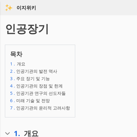
이지위키
인공장기
목차
1
.
개요
2
.
인공기관의 발전 역사
3
.
주요 장기 및 기능
4
.
인공기관의 장점 및 한계
5
.
인공기관 연구의 선도자들
6
.
미래 기술 및 전망
7
.
인공기관의 윤리적 고려사항
1
.
개요