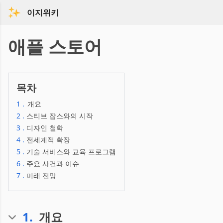
이지위키
애플 스토어
목차
1
.
개요
2
.
스티브 잡스와의 시작
3
.
디자인 철학
4
.
전세계적 확장
5
.
기술 서비스와 교육 프로그램
6
.
주요 사건과 이슈
7
.
미래 전망
1
.
개요