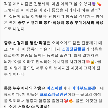
작용 메커니즘은 진통제의 '마법'이라고 볼 수 있다🔮💊.
그렇다면 이 마법은 어떻게 통증을 사라지게 하는 걸까?
이 질문에 답을 찾아보자. 진통제가 통증을 억제하는 방식
은 크게
중추 신경계를 통한 작용
과
통증 부위에서의 작용
으로 나뉜다.
중추 신경계를 통한 작용
은 오피오이드 같은 진통제가 대
표적이다. 이 종류의 약은 뇌에서
신경전달물질
의 작용을
조절하여 통증을 느끼는 능력을 줄인다. 쉽게 말하자면,
뇌가 '아픔'이라고 인식하는 메시지를 차단한다🧠🔒.
물
론, 이렇게 들으면 너무 쉬워 보이지만 이것이 고작의 전
부가 아니다
.
통증 부위에서의 작용
은
아스피린
이나
아이부프로펜
이 대
표적이다. 이 약들은
프로스타글란딘
이라는 물질의 생성
을 억제해서 통증과 염증을 줄인다🎯🔥. 물론, 이것만 알
면
쉽게 선택할 수 있을까?