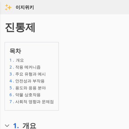
이지위키
진통제
목차
1
.
개요
2
.
작용 메커니즘
3
.
주요 유형과 예시
4
.
안전성과 부작용
5
.
용도와 응용 분야
6
.
약물 상호작용
7
.
사회적 영향과 문제점
1
.
개요