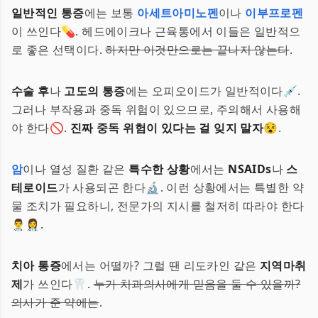
일반적인 통증
에는 보통
아세트아미노펜
이나
이부프로펜
이 쓰인다💊. 헤드에이크나 근육통에서 이들은 일반적으
로 좋은 선택이다.
하지만 이것만으로는 끝나지 않는다
.
수술 후
나
고도의 통증
에는 오피오이드가 일반적이다💉.
그러나 부작용과 중독 위험이 있으므로, 주의해서 사용해
야 한다🚫.
진짜 중독 위험이 있다는 걸 잊지 말자
😵.
암
이나 열성 질환 같은
특수한 상황
에서는
NSAIDs
나
스
테로이드
가 사용되곤 한다🔬. 이런 상황에서는 특별한 약
물 조치가 필요하니, 전문가의 지시를 철저히 따라야 한다
👨‍⚕️👩‍⚕️.
치아 통증
에서는 어떨까? 그럴 땐 리도카인 같은
지역마취
제
가 쓰인다🦷.
누가 치과의사에게 믿음을 둘 수 있을까?
의사가 준 약에는
.