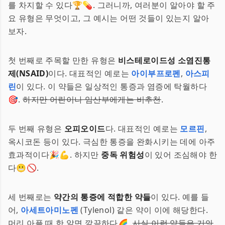
를 차지할 수 있다🏆💊. 그러니까, 여러분이 알아야 할 주
요 유형은 무엇이고, 그 예시는 어떤 것들이 있는지 알아
보자.
첫 번째로 주목할 만한 유형은
비스테로이드성 소염진통
제(NSAID)
이다. 대표적인 예로는
아이부프로펜
,
아스피
린
이 있다. 이 약들은 일상적인 통증과 염증에 탁월하다
🎯.
하지만 어린이나 임산부에게는 비추천
.
두 번째 유형은
오피오이드
다. 대표적인 예로는
모르핀
,
옥시코돈 등이 있다. 극심한 통증을 완화시키는 데에 아주
효과적이다🎉💪. 하지만
중독 위험성
이 있어 조심해야 한
다😬🚫.
세 번째로는
약간의 통증에 적합한 약들
이 있다. 예를 들
어,
아세트아미노펜
(Tylenol) 같은 약이 이에 해당한다.
머리 아플 때 한 알면 깔끔하다🌈.
사실 이런 약들은 거의