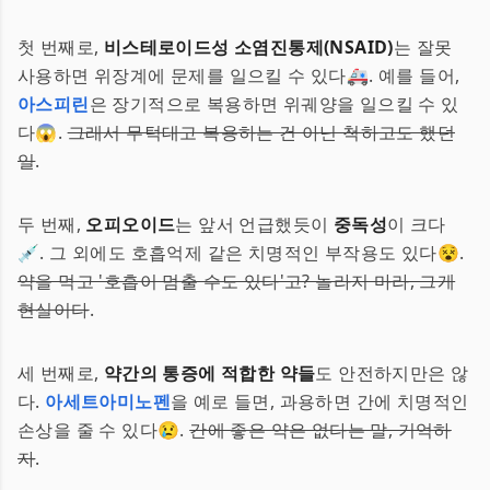
첫 번째로,
비스테로이드성 소염진통제(NSAID)
는 잘못
사용하면 위장계에 문제를 일으킬 수 있다🚑. 예를 들어,
아스피린
은 장기적으로 복용하면 위궤양을 일으킬 수 있
다😱.
그래서 무턱대고 복용하는 건 아닌 척하고도 했던
일
.
두 번째,
오피오이드
는 앞서 언급했듯이
중독성
이 크다
💉. 그 외에도 호흡억제 같은 치명적인 부작용도 있다😵.
약을 먹고 '호흡이 멈출 수도 있다'고? 놀라지 마라, 그게
현실이다
.
세 번째로,
약간의 통증에 적합한 약들
도 안전하지만은 않
다.
아세트아미노펜
을 예로 들면, 과용하면 간에 치명적인
손상을 줄 수 있다😢.
간에 좋은 약은 없다는 말, 기억하
자
.