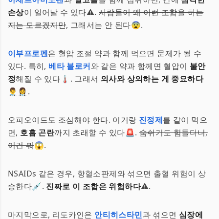
손상
이 일어날 수 있다⚠️.
사람들이 왜 이런 조합을 하는
지는 모르겠지만
, 그래서는 안 된다😨.
이부프로펜
은 혈압 조절 약과 함께 먹으면 문제가 될 수
있다. 특히,
베타 블로커
와 같은 약과 함께면 혈압이
불안
정
해질 수 있다🌡️. 그래서
의사와 상의하는 게 중요하다
👨‍⚕️👩‍⚕️.
오피오이드도 조심해야 한다. 이거랑
진정제
를 같이 먹으
면,
호흡 곤란
까지 초래할 수 있다🚨.
숨쉬기도 힘들다니,
이건 뭐
😱.
NSAIDs 같은 경우, 항혈소판제와 섞으면 출혈 위험이 상
승한다💉.
진짜로 이 조합은 위험하다
⚠️.
마지막으로, 리도카인은
안티히스타민
과 섞으면
심장에