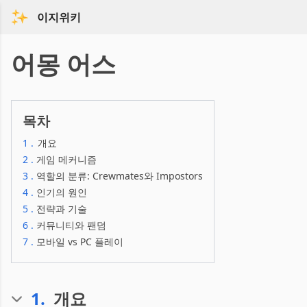
이지위키
어몽 어스
목차
1
.
개요
2
.
게임 메커니즘
3
.
역할의 분류: Crewmates와 Impostors
4
.
인기의 원인
5
.
전략과 기술
6
.
커뮤니티와 팬덤
7
.
모바일 vs PC 플레이
1
.
개요