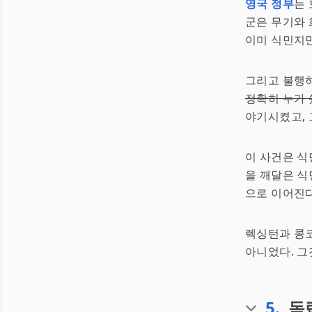
영국 정부
는 
군은 무기와 
이미 식민지민
그리고 불행하
정확히 누가
야기시켰고, 
이 사건은 식
을 깨달은 식
으로 이어진다📜
렉싱턴과 콩
아니었다. 그
5
.
독