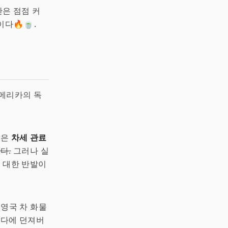
만은 점점 커
다🔥🍵.
메리카의 독
들은
차세 관료
다.
그러나 실
에 대한 반발이
 영국 차 화물
바다에 던져버