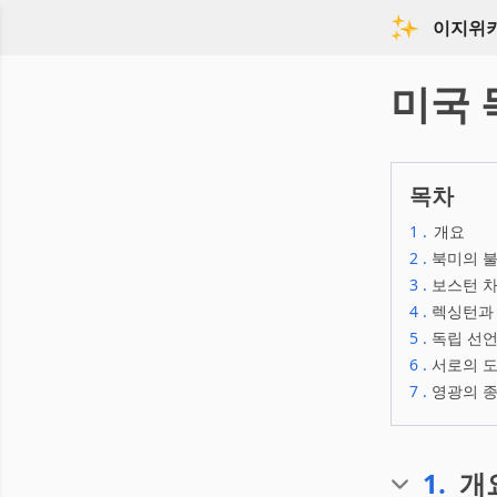
이지위
미국
목차
1
.
개요
2
.
북미의 불
3
.
보스턴 차
4
.
렉싱턴과 
5
.
독립 선언
6
.
서로의 도
7
.
영광의 종
1
.
개