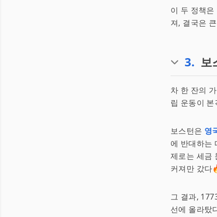
이 두 정책은
져, 결국은 
3
.
보
차 한 잔의 
립 운동이 본
보스턴은
영
에 반대하는 
제로는 세금 
커져만 갔다
그 결과, 17
선에 올라탔다