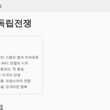
키
 독립전쟁
만: 스탬프 법과 차세관료
 파티: 반항의 시작
콩코드: 첫 총성
: 미국의 탄생
움: 프랑스와의 연합
결: 요크타운 항복
요