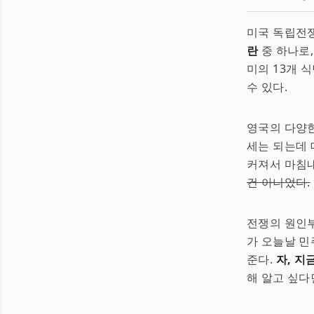
미국 독립전쟁
란
중 하나로,
미의 13개 
수 있다.
영국의 다양한
세는 되는데 
커져서 마침내
건 아니었다.
전쟁의 원인부
가 오늘날 민
준다.
자, 지
해 알고 싶다면