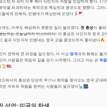
보스턴 차 파티 이후 북미 식민지의 저항을 진압하려 했다. 1775
화약을 파괴하려는 목적으로 렉싱턴과 콩코드로 향했다. 그러나
들에게 전해져, 민병대가 렉싱턴에 모였다🏃‍♂️🚩.
게도, 아무도 예상하지 못했던 일이 벌어졌다.
첫 총성
이 울려
 쐈는지는 오늘날까지 미스터리다.
이 총성은 식민지와 영국 군
그 결과 식민지의 민병대는 영국 군을 콩코드까지 쫓아냈다🔥.
민지 전역에 큰 파장을 일으켰다. 더 이상
영국
과의 화해는 불
민지 사람들은 독립의 길을 걷기 시작했다. 그리고 이는 곧
독립
🇺🇸.
코드에서의 총성은 단순히 무기나 화약을 찾아오는 영국 군대에
것은 자유와 독립을 원하는 사람들의 절규였다🗽🎆.
립 선언: 미국의 탄생