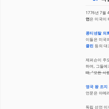
1776년 7
언
은 미국이 
콩티넨탈 의
이들은 미국
클린
등의 대
제퍼슨이 주
하며, 그들에
때, "모든 
영국 왕 조지
언문은 아메리
독립 선언 이