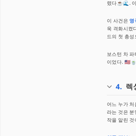
렸다☕🌊. 
이 사건은
영
욱 격화시켰다
드의 첫 총성
보스턴 차 파
이었다. 🇺🇸
4
.
렉
어느 누가 처
라는 것은 분
작을 알린 것