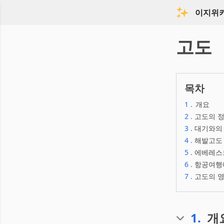
이지위
고도
목차
1
.
개요
2
.
고도의 
3
.
대기와의
4
.
해발고도 
5
.
에베레스트
6
.
항공여행
7
.
고도의 영
1
.
개