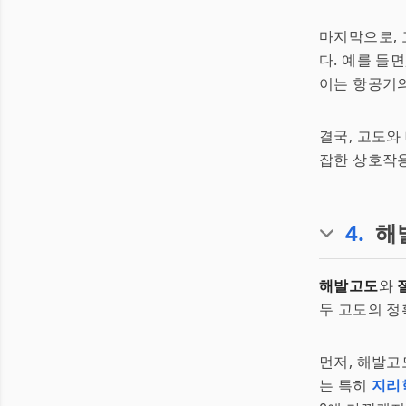
마지막으로, 
다. 예를 들면
이는 항공기의
결국, 고도와
잡한 상호작용
4
.
해
해발고도
와
두 고도의 정
먼저, 해발고
는 특히
지리