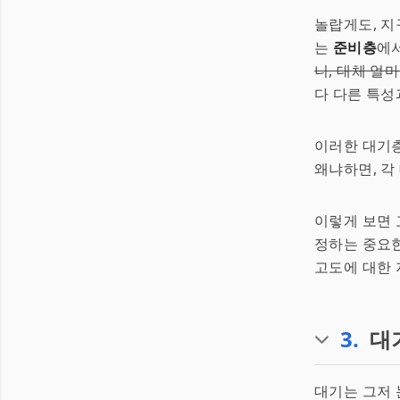
놀랍게도, 
는
준비층
에
니, 대체 얼
다 다른 특성
이러한 대기
왜냐하면, 각
이렇게 보면 
정하는 중요한
고도에 대한 
3
.
대
대기는 그저 