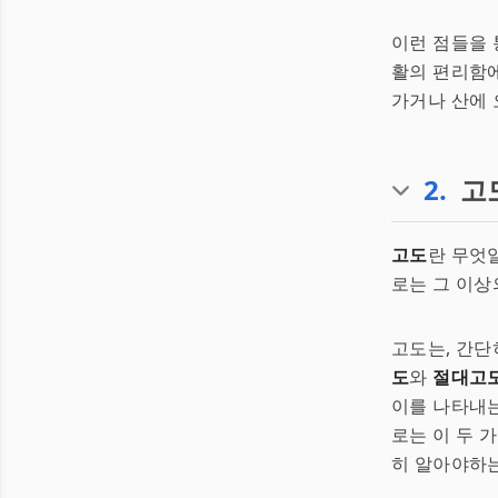
이런 점들을 
활의 편리함에
가거나 산에 
2
.
고
고도
란 무엇
로는 그 이상
고도는, 간단
도
와
절대고
이를 나타내는
로는 이 두 
히 알아야하는