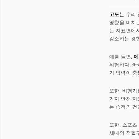
고도
는 우리
영향을 미치는
는 지표면에서
감소하는 경향이
예를 들면,
에
위험하다.
아
기 압력이 충
또한, 비행기
가지 안전 지
는 승객의 건
또한, 스포츠
체내의 적혈구 생