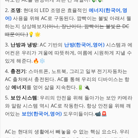
2.
조명
: 현대의 LED 조명은 효율적인
에너지(한국어,영
어)
사용을 위해 AC로 구동된다. 깜빡이는 불빛 아래서 뭘
하는지 상상해보자
(아니, 장난이다. 깜빡이는 불빛은 DC
때문이다.)
💡🌟
3.
난방과 냉방
: AC 기반의
난방(한국어,영어)
시스템과 에
어컨은 우리가 겨울에 따뜻하게, 여름에 시원하게 지낼 수
있게 해준다.🔥❄️
4.
충전기
: 스마트폰, 노트북, 그리고 일부 전기자동차는
AC 출처에서 충전된다. AC를 통해 우리의 디바이스는 항
상
에너지
를 얻어 삶을 지속한다.🔋🔌
5.
보안 시스템
: 우리의 안전을 위해 돌아가는 보안 카메라
와 알람 시스템 역시 AC로 작동한다. 항상 안전을 위해 깨
어있는
보안(한국어,영어)
도우미들이다.📹🚨
AC는 현대의 생활에서 빼놓을 수 없는 핵심 요소다. 우리