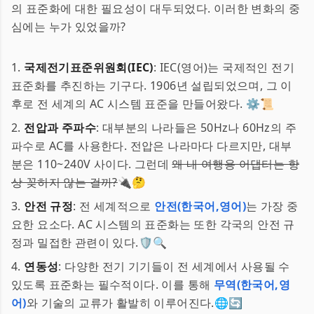
의 표준화에 대한 필요성이 대두되었다. 이러한 변화의 중
심에는 누가 있었을까?
1.
국제전기표준위원회(IEC)
: IEC(영어)는 국제적인 전기
표준화를 추진하는 기구다. 1906년 설립되었으며, 그 이
후로 전 세계의 AC 시스템 표준을 만들어왔다. ⚙️📜
2.
전압과 주파수
: 대부분의 나라들은 50Hz나 60Hz의 주
파수로 AC를 사용한다. 전압은 나라마다 다르지만, 대부
분은 110~240V 사이다. 그런데
왜 내 여행용 어댑터는 항
상 꽂히지 않는 걸까?
🔌🤔
3.
안전 규정
: 전 세계적으로
안전(한국어,영어)
는 가장 중
요한 요소다. AC 시스템의 표준화는 또한 각국의 안전 규
정과 밀접한 관련이 있다.🛡️🔍
4.
연동성
: 다양한 전기 기기들이 전 세계에서 사용될 수
있도록 표준화는 필수적이다. 이를 통해
무역(한국어,영
어)
와 기술의 교류가 활발히 이루어진다.🌐🔄