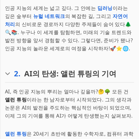
인공 지능의 세계는 넓고 깊다. 그 안에는
딥러닝
이라는
깊은 숲부터
뉴럴 네트워크
의 복잡한 길, 그리고
자연어
처리
의 신비로운 경로까지 다양한 주제들이 숨어 있다🌲
🔍📚. 누구나 이 세계를 탐험하면, 미래의 기술 트렌드와
발전 방향을 앞서 경험할 수 있다. 그렇다면, 준비가 됐나?
인공 지능의 놀라운 세계로의 여정을 시작하자!🚀⭐🌐.
2
.
AI의 탄생: 앨런 튜링의 기여
AI, 즉 인공 지능의 뿌리는 얼마나 깊을까?🤔🌳 모든 건
앨런 튜링
이라는 한 남자로부터 시작되었다. 그의 생각과
논문은 AI의 발전을 주도하는 핵심적인 바탕이 되었으며,
이제 그의 기여를 통해 AI가 어떻게 탄생했는지 살펴보자.
앨런 튜링
은 20세기 초반에 활동한 수학자로, 컴퓨터 과학