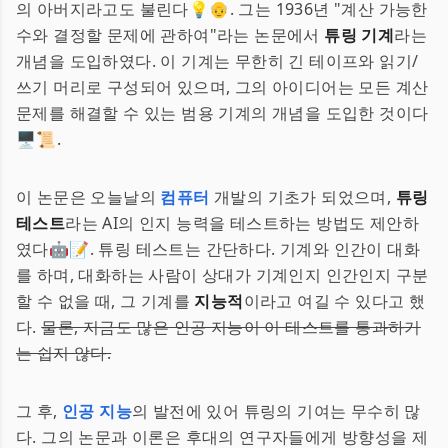
의 아버지라고도 불린다💡👴. 그는 1936년 "계산 가능한
수와 결정할 문제에 관하여"라는 논문에서
튜링 기계
라는
개념을 도입하였다. 이 기계는 무한히 긴 테이프와 읽기/
쓰기 머리로 구성되어 있으며, 그의 아이디어는 모든 계산
문제를 해결할 수 있는 범용 기계의 개념을 도입한 것이다
🖥️📜.
이 논문은 오늘날의
컴퓨터
개발의 기초가 되었으며,
튜링
테스트
라는 AI의 인지 능력을 테스트하는 방법도 제안하
였다🤖📝. 튜링 테스트는 간단하다. 기계와 인간이 대화
를 하며, 대화하는 사람이 상대가 기계인지 인간인지 구분
할 수 없을 때, 그 기계를
지능적
이라고 여길 수 있다고 했
다.
물론, 지금도 많은 인공 지능이 이 테스트를 통과하기
는 쉽지 않다.
그 후,
인공 지능
의 발전에 있어 튜링의 기여는 무수히 많
다. 그의 논문과 이론은 후대의 연구자들에게 방향성을 제