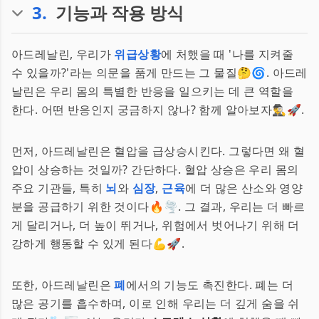
3
.
기능과 작용 방식
아드레날린, 우리가
위급상황
에 처했을 때 '나를 지켜줄
수 있을까?'라는 의문을 품게 만드는 그 물질🤔🌀. 아드레
날린은 우리 몸의 특별한 반응을 일으키는 데 큰 역할을
한다. 어떤 반응인지 궁금하지 않나? 함께 알아보자🕵️‍♂️🚀.
먼저, 아드레날린은 혈압을 급상승시킨다. 그렇다면 왜 혈
압이 상승하는 것일까? 간단하다. 혈압 상승은 우리 몸의
주요 기관들, 특히
뇌
와
심장
,
근육
에 더 많은 산소와 영양
분을 공급하기 위한 것이다🔥🌪️. 그 결과, 우리는 더 빠르
게 달리거나, 더 높이 뛰거나, 위험에서 벗어나기 위해 더
강하게 행동할 수 있게 된다💪🚀.
또한, 아드레날린은
폐
에서의 기능도 촉진한다. 폐는 더
많은 공기를 흡수하며, 이로 인해 우리는 더 깊게 숨을 쉬