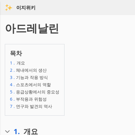
이지위키
아드레날린
목차
1
.
개요
2
.
체내에서의 생산
3
.
기능과 작용 방식
4
.
스포츠에서의 역할
5
.
응급상황에서의 중요성
6
.
부작용과 위험성
7
.
연구와 발견의 역사
1
.
개요