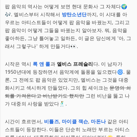
팝 음악의 역사는 어떻게 보면 현대 문화사 그 자체다🌍
🎶. 엘비스부터 시작해서
방탄소년단
까지, 이 시대를 아
우르는 아티스트들이 어떻게 팝 음악을 바꿨는지, 그리고
팝 음악이 어떻게 그들을 바꿨는지 알아보자. 뭐, 음악을
좋아하든, 그냥 틀어놓고 일하든, 이 글은 당신에게 '아, 그
래서 그렇구나' 하게 만들거다👀.
시작은 역시
록 앤 롤
과
엘비스 프레슬리
다. 이 남자가
1950년대에 등장하면서 음악계에 돌풍을 일으켰다🌀. 물
론, 그 전에도 팝 음악은 있었지만, 엘비스는 그것을 대중
화시키고 섹시하게 만들었다. 그의 힙 셰이크는
문명의 쇠
퇴를 가져온다고 비난받기도 했지만
그런 비난을 뚫고 나
가 대중의 사랑을 받았다🕺.
시간이 흐르면서,
비틀즈
,
마이클 잭슨
,
마돈나
같은 아티
스트들이 등장한다. 이들은 단순히 노래만 부르는 아티스