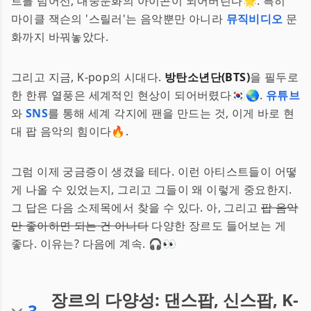
트를 넘어선, 대중문화의 아이콘이 되어버린다🌟. 특히
마이클 잭슨의 '스릴러'는 음악뿐만 아니라
뮤직비디오
문
화까지 바꿔놓았다.
그리고 지금, K-pop의 시대다.
방탄소년단(BTS)
을 필두로
한 한류 열풍은 세계적인 현상이 되어버렸다🇰🇷🌏.
유튜브
와
SNS
를 통해 세계 각지에 팬을 만드는 것, 이게 바로 현
대 팝 음악의 힘이다🔥.
그럼 이제 궁금증이 생겼을 테다. 이런 아티스트들이 어떻
게 나올 수 있었는지, 그리고 그들이 왜 이렇게 중요한지.
그 답은 다음 소제목에서 찾을 수 있다. 아, 그리고
팝 음악
만 좋아하면 되는 건 아니다
다양한 장르도 들어보는 게
좋다. 이유는? 다음에 계속. 🎧👀
장르의 다양성: 댄스팝, 신스팝, K-
3
.