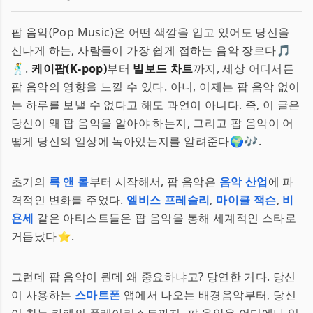
팝 음악(Pop Music)은 어떤 색깔을 입고 있어도 당신을
신나게 하는, 사람들이 가장 쉽게 접하는 음악 장르다🎵
🕺.
케이팝(K-pop)
부터
빌보드 차트
까지, 세상 어디서든
팝 음악의 영향을 느낄 수 있다. 아니, 이제는 팝 음악 없이
는 하루를 보낼 수 없다고 해도 과언이 아니다. 즉, 이 글은
당신이 왜 팝 음악을 알아야 하는지, 그리고 팝 음악이 어
떻게 당신의 일상에 녹아있는지를 알려준다🌍🎶.
초기의
록 앤 롤
부터 시작해서, 팝 음악은
음악 산업
에 파
격적인 변화를 주었다.
엘비스 프레슬리
,
마이클 잭슨
,
비
욘세
같은 아티스트들은 팝 음악을 통해 세계적인 스타로
거듭났다⭐️.
그런데
팝 음악이 뭔데 왜 중요하냐고?
당연한 거다. 당신
이 사용하는
스마트폰
앱에서 나오는 배경음악부터, 당신