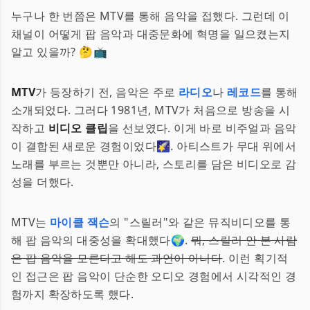
누구나 한 번쯤은 MTV를 통해 음악을 접했다. 그런데 이
채널이 어떻게 팝 음악과 대중문화에 혁명을 일으켰는지
알고 있을까? 🤔📺
MTV
가 등장하기 전, 음악은 주로
라디오
나
레코드
를 통해
소개되었다. 그러다 1981년, MTV가 처음으로 방송을 시
작하고
비디오 클립
을 선보였다. 이게 바로 비주얼과 음악
이 결합된 새로운 경험이었다🌠. 아티스트가 무대 위에서
노래를 부르는 것뿐만 아니라, 스토리를 담은 비디오로 감
성을 더했다.
MTV는
마이클 잭슨
의 "스릴러"와 같은 뮤직비디오를 통
해 팝 음악의 대중성을 확대했다🌍.
뭐, 스릴러 안 본 사람
은 팝 음악을 모른다고 해도 과언이 아니다
. 이런 획기적
인 접근은 팝 음악이 단순한 오디오 경험에서 시각적인 경
험까지 확장하도록 했다.