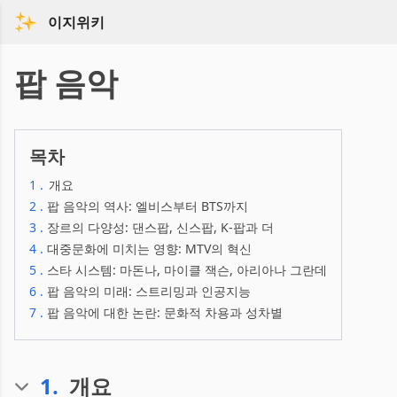
이지위키
팝 음악
목차
1
.
개요
2
.
팝 음악의 역사: 엘비스부터 BTS까지
3
.
장르의 다양성: 댄스팝, 신스팝, K-팝과 더
4
.
대중문화에 미치는 영향: MTV의 혁신
5
.
스타 시스템: 마돈나, 마이클 잭슨, 아리아나 그란데
6
.
팝 음악의 미래: 스트리밍과 인공지능
7
.
팝 음악에 대한 논란: 문화적 차용과 성차별
1
.
개요