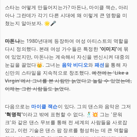
스타는 어떻게 만들어지는가? 마돈나, 마이클 잭슨, 아리
아나 그란데가 각기 다른 시대에 왜 이렇게 큰 영향을 미
쳤는지 알아보자. 🌟🎤
마돈나
는 1980년대에 등장하여 여성 아티스트의 역할을
다시 정의했다. 본래 여성 가수들은 특정한
'이미지'
에 묶
여 있었지만, 마돈나는 계속해서 자신을 변신시켜 대중의
눈길을 끌었다👑. 그녀는
음악 비디오
와
패션
을 통해 자
신만의 스타일을 지속적으로 창조했다.
예전에는 'Like a
Virgin'에서 그녀를 본 사람만 늙었다고 놀릴 수 있었는데,
이제는 그런 사람들도 늙었다
.
다음으로는
마이클 잭슨
이 있다. 그의 댄스와 음악은 그저
'혁명적'
이라고 밖에 표현할 수 없다. 🕺💥 그는 '문워
크'와 같은 댄스 무브를 통해 전 세계의 사람들을 사로잡
았고, 이런 기술은 댄스 팝 장르를 형성하는 데 큰 역할을