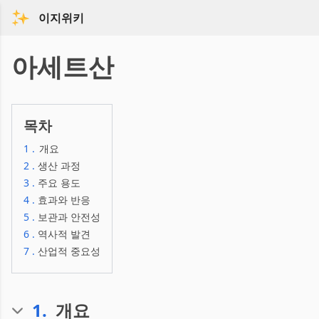
이지위키
아세트산
목차
1
.
개요
2
.
생산 과정
3
.
주요 용도
4
.
효과와 반응
5
.
보관과 안전성
6
.
역사적 발견
7
.
산업적 중요성
1
.
개요