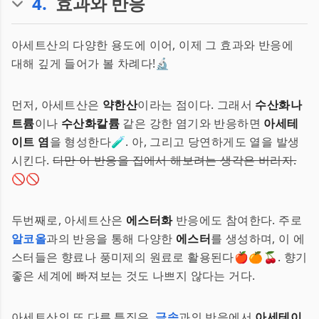
4
.
효과와 반응
아세트산의 다양한 용도에 이어, 이제 그 효과와 반응에
대해 깊게 들어가 볼 차례다!🔬
먼저, 아세트산은
약한산
이라는 점이다. 그래서
수산화나
트륨
이나
수산화칼륨
같은 강한 염기와 반응하면
아세테
이트 염
을 형성한다🧪. 아, 그리고 당연하게도 열을 발생
시킨다.
다만 이 반응을 집에서 해보려는 생각은 버리자.
🚫🚫
두번째로, 아세트산은
에스터화
반응에도 참여한다. 주로
알코올
과의 반응을 통해 다양한
에스터
를 생성하며, 이 에
스터들은 향료나 풍미제의 원료로 활용된다🍎🍊🍒. 향기
좋은 세계에 빠져보는 것도 나쁘지 않다는 거다.
아세트산의 또 다른 특징은,
금속
과의 반응에서
아세테이