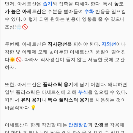
먼저, 아세트산은
습기
와 접촉을 피해야 한다. 특히
농도
가 높은 아세트산
은 수분을 빨아들여
수화
반응을 일으킬
수 있다. 이렇게 되면 원하는 반응에 영향을 줄 수 있으니
조심!🌧️🚫
두번째, 아세트산은
직사광선
을 피해야 한다.
자외선
이나
강한 빛 아래에 오래 놓아두면 아세트산의 품질이 떨어진
다🌞🚫. 따라서 직사광선이 들지 않는 서늘한 곳에 보관
하자.
또한, 아세트산은
플라스틱 용기
에 담기 어렵다. 왜냐하면
일부 플라스틱은 아세트산에 의해
부식
을 일으킬 수 있다.
따라서
유리 용기
나
특수 플라스틱 용기
를 사용하는 것이
바람직하다.💡
아세트산과 함께 작업할 때는
안전장갑
과
안경
를 착용해
야 한다. 피부나 눈에 닿을 경우 화상을 일으킬 수 있으므