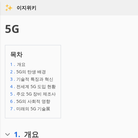
이지위키
5G
목차
1
.
개요
2
.
5G의 탄생 배경
3
.
기술적 특징과 혁신
4
.
전세계 5G 도입 현황
5
.
주요 5G 장비 제조사
6
.
5G의 사회적 영향
7
.
미래의 5G 기술展
1
.
개요