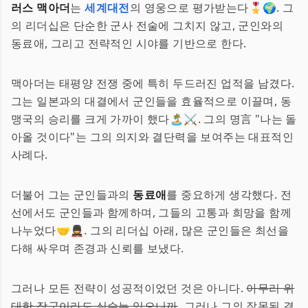
러스 맥아더
는
세계대전
의 영웅으로 평가받는다🎖️🌍. 그
의 리더십은 단순한 군사 전술에 그치지 않고, 군인와의
동료애, 그리고 전략적인 시야를 기반으로 한다.
맥아더는 태평양 전쟁 중에 특히 두드러진 업적을 남겼다.
그는 일본과의 대결에서 군인들을 효율적으로 이끌며, 동
맹국의 승리를 크게 가까이 했다🏝️⚔️. 그의 명言 "나는 돌
아올 것이다"는 그의 의지와 결단력을 보여주는 대표적인
사례다.
더불어 그는 군인들과의
동료애
를 중요하게 생각했다. 전
선에서도 군인들과 함께하며, 그들의 고통과 희망을 함께
나누었다🤝💂. 그의 리더십 아래, 많은 군인들은 최선을
다해 싸우며 존경과 신뢰를 보냈다.
그러나 모든 전략이 성공적이었던 것은 아니다.
아무리 위
대한 장군이라도 실수는 있으니까
. 그러나 그의 잘못된 결