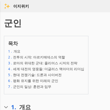
이지위키
군인
목차
1
.
개요
2
.
전투의 시작: 아르키메데스의 역할
3
.
로마의 위대한 군대: 줄리어스 시저의 전략
4
.
세계 대전의 영웅들: 더글러스 맥아더의 리더십
5
.
현대 전쟁기술: 드론과 사이버전
6
.
평화 유지를 위한 미래의 군인
7
.
군인의 일상: 훈련과 임무
1
.
개요