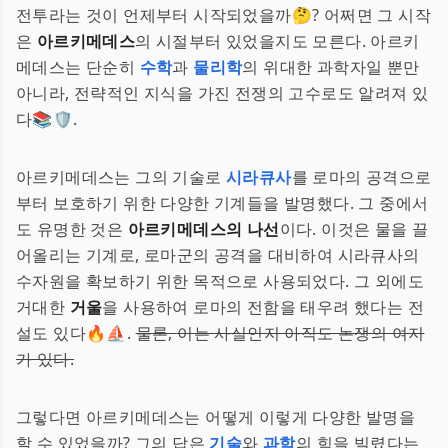
전투라는 것이 언제부터 시작되었을까🤔? 어쩌면 그 시작
은
아르키메데스
의 시절부터 있었을지도 모른다. 아르키
메데스는 단순히
수학
과
물리학
의 위대한 과학자일 뿐만
아니라, 전략적인 지식을 가진 전쟁의 고수로도 알려져 있
다📚🛡️.
아르키메데스는 그의 기술로
시라큐사
를 로마의 공격으로
부터 보호하기 위한 다양한 기계들을 발명했다. 그 중에서
도 유명한 것은
아르키메데스의 나선
이다. 이것은 물을 끌
어올리는 기계로, 로마군의 공격을 대비하여 시라큐사의
수자원을 확보하기 위한 목적으로 사용되었다. 그 외에도
거대한
거울
을 사용하여 로마의 전함을 태우려 했다는 전
설도 있다🔥⛵.
물론, 이는 사실인지 아직도 논쟁의 여지
가 있다.
그렇다면 아르키메데스는 어떻게 이렇게 다양한 발명을
할 수 있었을까? 그의 답은
기술
와
과학
의 힘을 빌렸다는