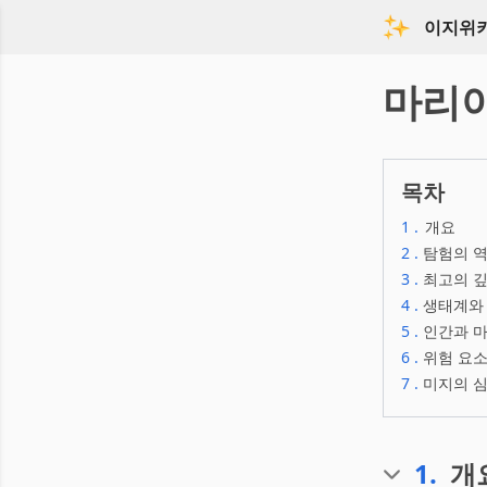
이지위
마리
목차
1
.
개요
2
.
탐험의 
3
.
최고의 깊이
4
.
생태계와
5
.
인간과 
6
.
위험 요소
7
.
미지의 심
1
.
개