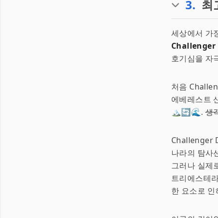
3
.
최고
세상에서 가장
Challenger
호기심을 자극
처음 Chall
에베레스트 산
🏔️🔄🌊.
생
Challeng
나라의 탐사선
그러나 실제로
트리에스테라는
한 요소로 인