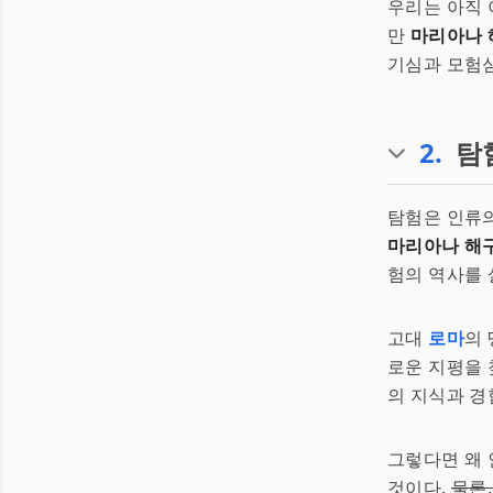
우리는 아직 
만
마리아나 
기심과 모험심
2
.
탐
탐험은 인류의
마리아나 해
험의 역사를 
고대
로마
의
로운 지평을 
의 지식과 경
그렇다면 왜 
것이다.
물론,