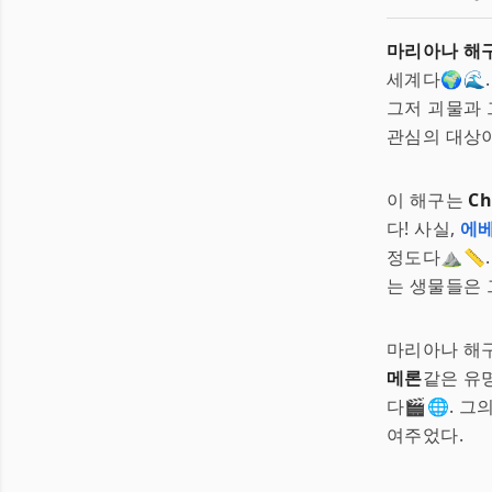
마리아나 해
세계다🌍🌊
그저 괴물과 
관심의 대상이
이 해구는
Ch
다! 사실,
에
정도다⛰️📏
는 생물들은 
마리아나 해구
메론
같은 유
다🎬🌐. 
여주었다.