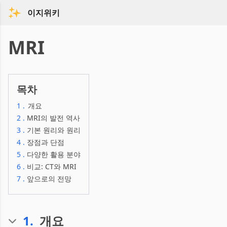
이지위키
MRI
목차
1
.
개요
2
.
MRI의 발전 역사
3
.
기본 원리와 원리
4
.
장점과 단점
5
.
다양한 활용 분야
6
.
비교: CT와 MRI
7
.
앞으로의 전망
1
.
개요