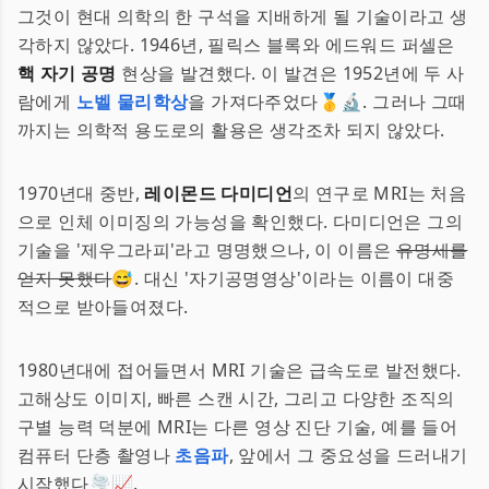
그것이 현대 의학의 한 구석을 지배하게 될 기술이라고 생
각하지 않았다. 1946년, 필릭스 블록와 에드워드 퍼셀은
핵 자기 공명
현상을 발견했다. 이 발견은 1952년에 두 사
람에게
노벨 물리학상
을 가져다주었다🥇🔬. 그러나 그때
까지는 의학적 용도로의 활용은 생각조차 되지 않았다.
1970년대 중반,
레이몬드 다미디언
의 연구로 MRI는 처음
으로 인체 이미징의 가능성을 확인했다. 다미디언은 그의
기술을 '제우그라피'라고 명명했으나, 이 이름은
유명세를
얻지 못했다
😅. 대신 '자기공명영상'이라는 이름이 대중
적으로 받아들여졌다.
1980년대에 접어들면서 MRI 기술은 급속도로 발전했다.
고해상도 이미지, 빠른 스캔 시간, 그리고 다양한 조직의
구별 능력 덕분에 MRI는 다른 영상 진단 기술, 예를 들어
컴퓨터 단층 촬영나
초음파
, 앞에서 그 중요성을 드러내기
시작했다🌪️📈.