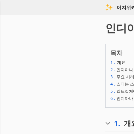
이지위
인디
목차
1
.
개요
2
.
인디아나
3
.
주요 시
4
.
스티븐 
5
.
컬트컬처
6
.
인디아나 
1
.
개