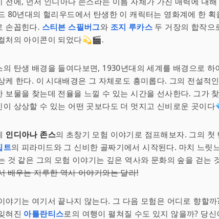
 전에, 먼저 인디아나 존스라는 이름 자체가 가진 매력에 대해
드 80년대의 헐리우드에서 탄생한 이 캐릭터는 영화계에 한 획
로 손꼽힌다.
스티븐 스필버그
와
조지 루카스
두 거장의 합작으
컬처의 아이콘이 되었다💫🎬.
의 탄생 배경을 들여다보면, 1930년대의 세계를 배경으로 하여
상케 한다. 이 시대배경은 그 자체로도 흥미롭다. 그의 전설적
 보물을 찾는데 전율을 느낄 수 있는 시간을 선사한다. 그가 
이 상상할 수 있는 어떤 곳보다도 더 멋지고 신비로운 곳이다💎
제
인디아나 존스
의 초창기 모험 이야기로 점프해보자. 그의 첫
집트
의 피라미드와 그 신비한 골짜기에서 시작된다. 마치 느
는 것 같은 그의 모험 이야기는 깊은 역사와 문화의 숲을 걷는 
서 배우는 지루한 역사 이야기와는 달라!
이야기는 여기서 끝나지 않는다. 그 다음 모험은 어디로 향할까
 잊혀진
아틀란티스
로의 여행이 펼쳐질 수도 있지 않을까? 당신