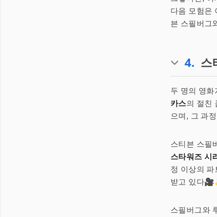
다음 모험은 
븐 스필버그와
4
.
스
두 명의 영화
카스
의 절친 
으며, 그 과
스티븐 스필
스타워즈 시
정 이상의 파
받고 있다🎥
스필버그와 