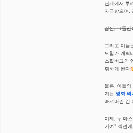
단계에서 루카
자극받으며, 
잠깐, 그들만
그리고 이들은
모험가 캐릭터
스필버그의 연
휘하게 된다
물론, 이들의
지는
영화 역
빠져버린 건 
이제, 두 마
기여" 섹션에