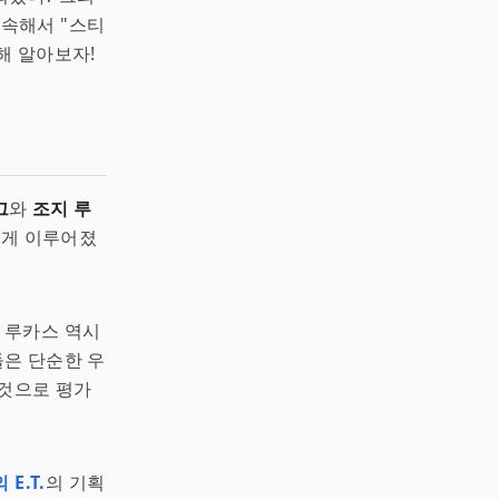
계속해서 "스티
해 알아보자!
그
와
조지 루
떻게 이루어졌
 루카스 역시
들은 단순한 우
 것으로 평가
E.T.
의 기획