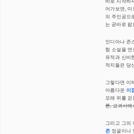
바로 시작하지
어가보면, 미
의 주인공으
는 곧바로 팝
인디아나 존스
험 소설을 연
유적과 신비한
적지들은 당신
그렇다면 이
아름다운
이
모래 위를 걷
론, 교과서에
그리고 그의 
존
정글이나