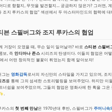
어디로 향할지, 무엇을 발견할지... 궁금하지 않은가? 그러면, 
 조지 루카스의 협업" 섹션에서 두 마스터마인드의 협력에 대
티븐 스필버그와 조지 루카스의 협업
계 거장이 모였을 때, 무슨 일이 일어날까? 바로
스티븐 스필버
콤보, 즉
인디아나 존스
시리즈의 탄생이다. 이들의 협업은 어
정에서 어떤 창의적인 불꽃이 튀었는지 함께 알아보자!
버그는
영화감독
로서의 자신만의 스타일을 가지고 있으며, 조지
리즈
를 통해 그의 섬세한 스토리텔링을 보여주었다. 하지만 이
트너쉽을 보여주었으며, 그들의 협업은 영화사에 한 획을 그은
✨.
루카스의
첫 번째 만남
은 1970년대 후반, 스필버그가
주머니속의 