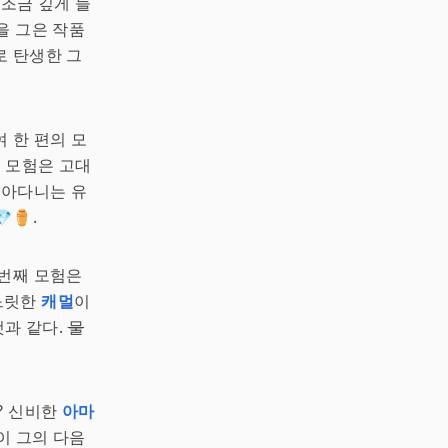
 조금 깊게 들
을 그은 작품
로 탄생한 그
 한 편의 모
인 모험은 고대
찾아다니는 유
⚱️.
 번째 모험은
릿느릿한
캐멀
이
것과 같다.
물
? 신비한
아마
이 그의 다음