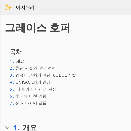
이지위키
그레이스 호퍼
목차
1
.
개요
2
.
청년 시절과 군대 경력
3
.
컴퓨터 과학의 여왕: COBOL 개발
4
.
UNIVAC I와의 만남
5
.
'나비'와 디버깅의 탄생
6
.
후대에 미친 영향
7
.
생애 마지막 날들
1
.
개요