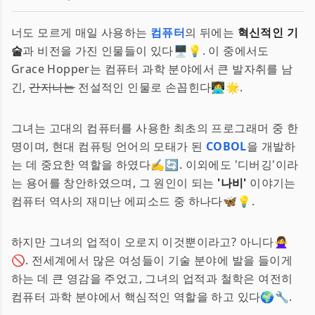
너도 모르게 매일 사용하는
컴퓨터
의 뒤에는
혁신적인 기
술
과 비전을 가진 인물들이 있다🖥️💡. 이 중에서도
Grace Hopper는 컴퓨터 과학 분야에서 큰 발자취를 남
긴,
간지나는
전설적인 인물로 손꼽힌다👩‍💻🌟.
그녀는 고대의 컴퓨터를 사용한 최초의 프로그래머 중 한
명이며, 현대 컴퓨팅 언어의 모태가 된
COBOL
을 개발하
는 데 중요한 역할을 하였다✍️🔄. 이외에도 '디버깅'이라
는 용어를 창안하였으며, 그 원인이 되는
'나비'
이야기는
컴퓨터 역사의 재미난 에피소드 중 하나다🦋💡.
하지만 그녀의 업적이 오로지 이것뿐이라고? 아니다🙅‍♀️
🚫. 전세계에서 많은 여성들이 기술 분야에 발을 들이게
하는 데 큰 영감을 주었고, 그녀의 업적과 철학은 여전히
컴퓨터 과학 분야에서 핵심적인 역할을 하고 있다🌍🔧.