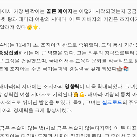
사에서 가장 반짝이는
골든 에이지
는 어떻게 시작되었는지 궁금
다윗 왕과 태마라 여왕의 시대다. 이 두 지배자의 기간은 조지아
알려져 있다👑🌟.
4세)는 12세기 초, 조지아의 왕으로 즉위했다. 그의 통치 기간 
중앙집권
화하는 데 큰 역할을 했다. 그는 외부의 침략으로부터
큰 고성을 건설했으며, 국내에서는 교육과 문화를 적극적으로 
분에 조지아는 주변 국가들과의 경쟁력을 갖게 되었다🏰📚.
(태마라)의 시대에는 조지아의
영향력
이 더욱 확대되었다. 그
 강력한 여성 지배자로 기억된다👸💪. 태마라 여왕의 통치 
 군사적으로 뛰어난 발전을 보였다. 특히, 그녀는
실크로드
의 주
지아의 경제력을 크게 향상시켰다.
 금은 녹슬지 않는 법
(사실 금은 녹슬지 않는다지만)
. 이 두 
 조지아는 다양한 도전과 시련에 직면하게 된다. 그 중에서도 