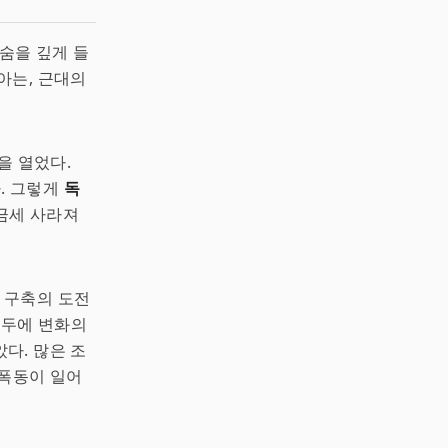
숨을 깊게 들
지아는, 근대의
을 열었다.
다. 그렇게
독
 금세 사라져
 구축의 도전
모두에 변화의
다. 많은 조
 폭동이 일어