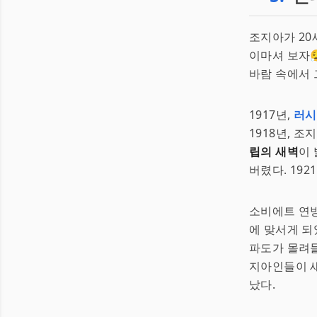
조지아가 20
이마셔 보자
바람 속에서 
1917년,
러시
1918년, 
립의 새벽
이 
버렸다. 192
소비에트 연
에 맞서게 되
파도가 몰려들
지아인들이 새
났다.