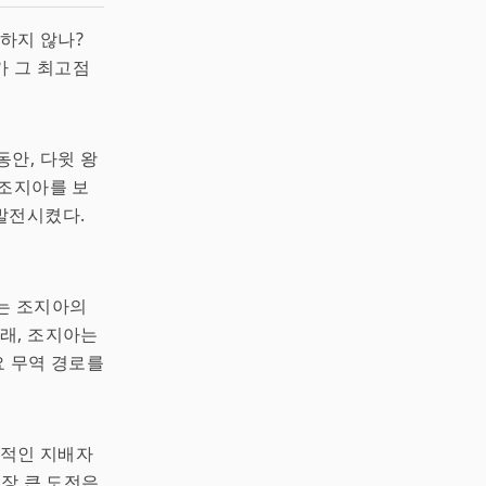
하지 않나?
가 그 최고점
동안, 다윗 왕
 조지아를 보
발전시켰다.
녀는 조지아의
아래, 조지아는
요 무역 경로를
대표적인 지배자
가장 큰 도전은