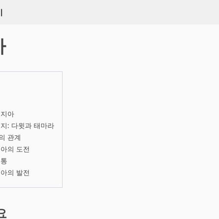
키
아
조지아
지: 다윗과 태마라
의 관계
지아의 도전
전통
지아의 발전
요