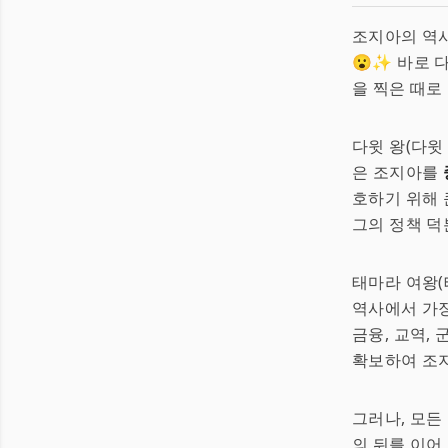
조지아의 역
😮✨ 바로 
을 찍은 때로 
다윗 왕(다윗 
은 조지아를
호하기 위해 
그의 정책 덕
태마라 여왕
역사에서 가장
금융, 교역,
확보하여 조
그러나, 모든
의 뒤를 이어