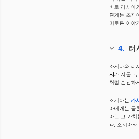
바로 러시아와
관계는 조지아
미로운 이야기
4
.
러
조지아와 러시
지
가 저물고,
처럼 순진하게
조지아는
카
아에게는 물론
아는 그 가치
과, 조지아와