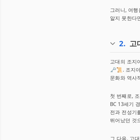
그러니, 여행
알지 못한다면
2
.
고
고대의 조지
🗝️📜. 
문화와 역사적
첫 번째로, 
BC 13세기
전과 전성기를
뛰어났던 것으
그 다음, 고