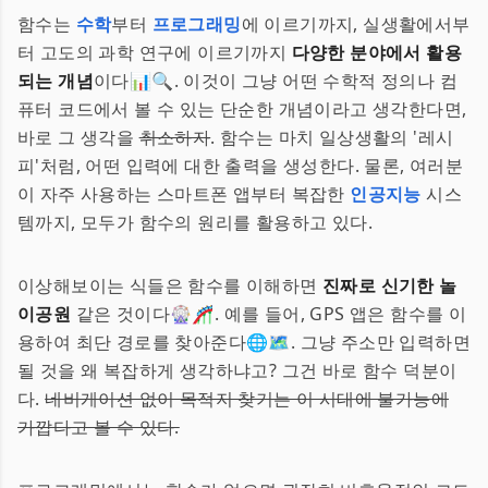
함수는
수학
부터
프로그래밍
에 이르기까지, 실생활에서부
터 고도의 과학 연구에 이르기까지
다양한 분야에서 활용
되는 개념
이다📊🔍. 이것이 그냥 어떤 수학적 정의나 컴
퓨터 코드에서 볼 수 있는 단순한 개념이라고 생각한다면,
바로 그 생각을
취소하자
. 함수는 마치 일상생활의 '레시
피'처럼, 어떤 입력에 대한 출력을 생성한다. 물론, 여러분
이 자주 사용하는 스마트폰 앱부터 복잡한
인공지능
시스
템까지, 모두가 함수의 원리를 활용하고 있다.
이상해보이는 식들은 함수를 이해하면
진짜로 신기한 놀
이공원
같은 것이다🎡🎢. 예를 들어, GPS 앱은 함수를 이
용하여 최단 경로를 찾아준다🌐🗺️. 그냥 주소만 입력하면
될 것을 왜 복잡하게 생각하냐고? 그건 바로 함수 덕분이
다.
네비게이션 없이 목적지 찾기는 이 시대에 불가능에
가깝다고 볼 수 있다.