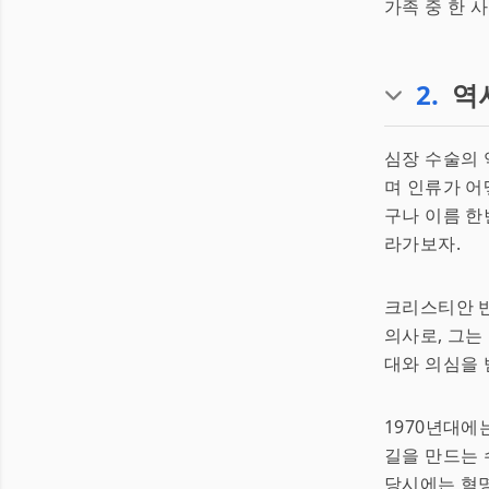
가족 중 한 사람
2
.
역
심장 수술의 
며 인류가 
구나 이름 
라가보자.
크리스티안 반
의사로, 그는
대와 의심을 받
1970년대에
길을 만드는 
당시에는 혁명