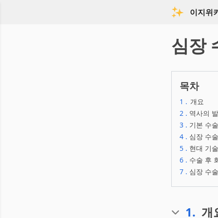
이지위
심장 
목차
1
.
개요
2
.
역사의 
3
.
기본 수술
4
.
심장 수술
5
.
현대 기술
6
.
수술 후 
7
.
심장 수술
1
.
개