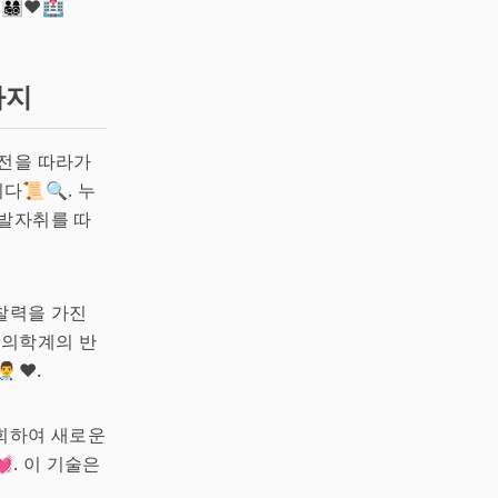
👦❤️🏥
까지
발전을 따라가
📜🔍. 누
 발자취를 따
찰력을 가진
 의학계의 반
️❤️.
우회하여 새로운
. 이 기술은