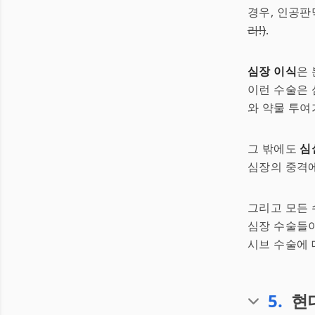
경우, 인공판
라!)
.
심장 이식
은
이런 수술은 
와 약물 투여가
그 밖에도
심
심장의 중격에
그리고 모든 
심장 수술들이
시브 수술에 
5
.
현