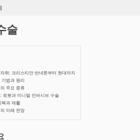
키
수술
발자취: 크리스티안 반네튼부터 현대까지
 기법과 원리
의 주요 종류
: 로봇과 미니멀 인바시브 수술
회복과 재활
의 미래 전망
요