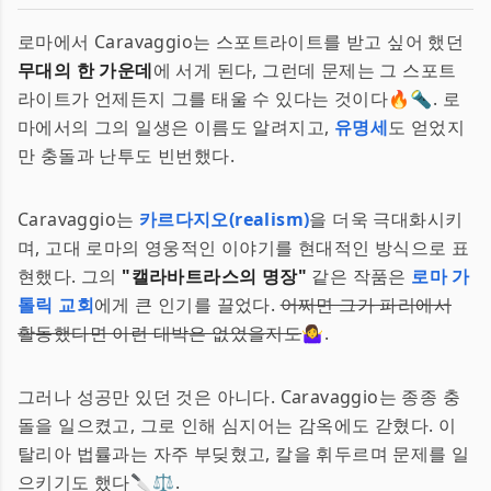
로마에서 Caravaggio는 스포트라이트를 받고 싶어 했던
무대의 한 가운데
에 서게 된다, 그런데 문제는 그 스포트
라이트가 언제든지 그를 태울 수 있다는 것이다🔥🔦. 로
마에서의 그의 일생은 이름도 알려지고,
유명세
도 얻었지
만 충돌과 난투도 빈번했다.
Caravaggio는
카르다지오(realism)
을 더욱 극대화시키
며, 고대 로마의 영웅적인 이야기를 현대적인 방식으로 표
현했다. 그의
"캘라바트라스의 명장"
같은 작품은
로마 가
톨릭 교회
에게 큰 인기를 끌었다.
어쩌면 그가 파리에서
활동했다면 이런 대박은 없었을지도
🤷‍♀️.
그러나 성공만 있던 것은 아니다. Caravaggio는 종종 충
돌을 일으켰고, 그로 인해 심지어는 감옥에도 갇혔다. 이
탈리아 법률과는 자주 부딪혔고, 칼을 휘두르며 문제를 일
으키기도 했다🔪⚖️.