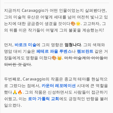
지금까지 Caravaggio가 어떤 인물이었는지 살펴봤다면,
그의 미술적 유산은 어떻게 세대를 넘어 여전히 빛나고 있
는지에 대한 궁금증이 생겼을 것이다🎨🌟. 고고하자, 그
의 뒤를 이은 작가들이 어떻게 그의 불꽃을 계승했는지!
먼저,
바로크 미술
에 그의 영향은
엄청나다
. 그의 색채와
명암 대비 기술은
페테르 파울 루벤스
나
렘브란트
같은 거
장들에게도 영향을 미쳤다🎨👑.
마치 미술계의 아이돌이
되버린 것 같다
.
두번째로, Caravaggio의 작품은 종교적 테마를 현실적으
로 그렸다는 점에서,
카운터 레포메이션
시대에 큰 역할을
했다🙏🔥. 그의 작품은 신성하면서도 사람들이 접근하기
쉬웠고, 이는
로마 가톨릭 교회
에도 긍정적인 반향을 불러
일으켰다.