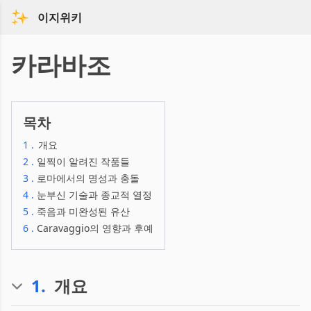
이지위키
카라바조
목차
1
.
개요
2
.
일찍이 알려진 작품들
3
.
로마에서의 명성과 충돌
4
.
눈부신 기술과 종교적 열정
5
.
죽음과 미완성된 유산
6
.
Caravaggio의 영향과 후예
1
.
개요