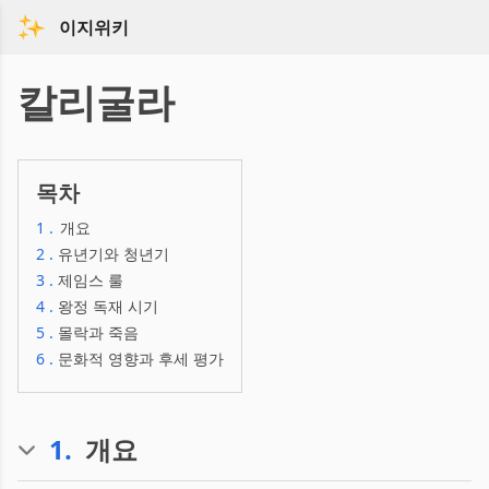
이지위키
칼리굴라
목차
1
.
개요
2
.
유년기와 청년기
3
.
제임스 룰
4
.
왕정 독재 시기
5
.
몰락과 죽음
6
.
문화적 영향과 후세 평가
1
.
개요