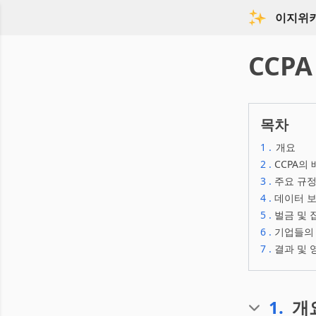
이지위
CCPA
목차
1
.
개요
2
.
CCPA의
3
.
주요 규정
4
.
데이터 
5
.
벌금 및 
6
.
기업들의
7
.
결과 및 
1
.
개