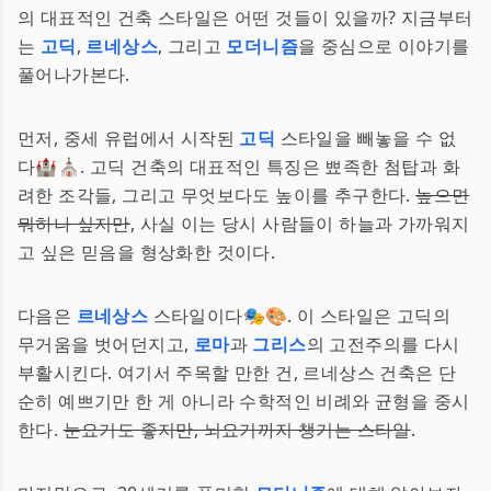
의 대표적인 건축 스타일은 어떤 것들이 있을까? 지금부터
는
고딕
,
르네상스
, 그리고
모더니즘
을 중심으로 이야기를
풀어나가본다.
먼저, 중세 유럽에서 시작된
고딕
스타일을 빼놓을 수 없
다🏰⛪. 고딕 건축의 대표적인 특징은 뾰족한 첨탑과 화
려한 조각들, 그리고 무엇보다도 높이를 추구한다.
높으면
뭐하나 싶지만
, 사실 이는 당시 사람들이 하늘과 가까워지
고 싶은 믿음을 형상화한 것이다.
다음은
르네상스
스타일이다🎭🎨. 이 스타일은 고딕의
무거움을 벗어던지고,
로마
과
그리스
의 고전주의를 다시
부활시킨다. 여기서 주목할 만한 건, 르네상스 건축은 단
순히 예쁘기만 한 게 아니라 수학적인 비례와 균형을 중시
한다.
눈요기도 좋지만, 뇌요기까지 챙기는 스타일
.