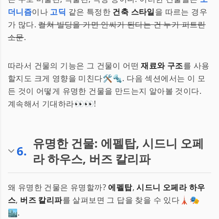
더니즘
이나
고딕
같은 특정한
건축 스타일
을 따르는 경우
가 많다.
컬쳐 빌딩을 가면 인싸가 된다는 건 누가 퍼트린
소문
.
따라서 건물의 기능은 그 건물이 어떤
재료와 구조
를 사용
할지도 크게 영향을 미친다🛠️🔩. 다음 섹션에서는 이 모
든 것이 어떻게 유명한 건물을 만드는지 알아볼 것이다.
계속해서 기대하라👀👀!
유명한 건물: 에펠탑, 시드니 오페
6
.
라 하우스, 버즈 칼리파
왜 유명한 건물은 유명할까?
에펠탑
,
시드니 오페라 하우
스
,
버즈 칼리파
를 살펴보면 그 답을 찾을 수 있다🗼🎭
🏙️.