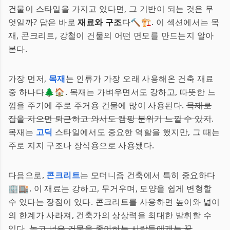
건물이 스타일을 가지고 있다면, 그 기반이 되는 것은 무
엇일까? 답은 바로
재료와 구조
다🔨🏗️. 이 섹션에서는 목
재, 콘크리트, 강철이 건물의 어떤 면모를 만드는지 알아
본다.
가장 먼저,
목재
는 인류가 가장 오래 사용해온 건축 재료
중 하나다🌲🏠. 목재는 가벼우면서도 강하고, 따뜻한 느
낌을 주기에 주로 주거용 건물에 많이 사용된다.
목재로
집을 지으면 퇴근하고 와서도 캠핑 분위기 느낄 수 있지
.
목재는
고딕
스타일에서도 중요한 역할을 했지만, 그 때는
주로 지지 구조나 장식용으로 사용됐다.
다음으로,
콘크리트
는 모더니즘 건축에서 특히 중요하다
🏢🏬. 이 재료는 강하고, 무거우며, 모양을 쉽게 변형할
수 있다는 장점이 있다. 콘크리트를 사용하면 높이와 넓이
의 한계가 사라져, 건축가의 상상력을 최대한 발휘할 수
있다.
높고 넓은 건물을 좋아하는 사람들에게는 꿀
.