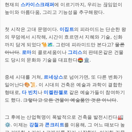
현재의
스카이스크래퍼
에 이르기까지, 우리는 끊임없이
높이와 아름다움, 그리고 기능성을 추구해왔다.
첫 시작은 고대 문명이다.
이집트
의 피라미드는 단순한 왕
의 무덤에서 시작해, 시간이 흐르면서 지혜와 기술, 신화
까지 담게 되었다🐪🗺. 그런데 피라미드만 본다고?
물론
아니다
.
로마
의 콜로세움이나
그리스
의 판테온같은 건물
도 당시의 문화와 기술을 대표한다🏟🏛.
중세 시대를 거쳐,
르네상스
로 넘어가면, 또 다른 변화가
일어난다🎨📜. 이 시대의 건축은 예술과 과학이 결합한
형태로,
다 빈치
나
미켈란젤로
같은 예술가들이 참여하기
도 했다.
그렇다고 모든 건물이 예술품인 것은 아니다
.
그 후에는 산업혁명이 폭발적으로 건축을 발전시킨다🏭
⚙️. 이제는
강철
과
콘크리트
를 이용해, 그 어느 때보다 높