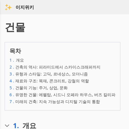
이지위키
건물
목차
1
.
개요
2
.
건축의 역사: 피라미드에서 스카이스크래퍼까지
3
.
유형과 스타일: 고딕, 르네상스, 모더니즘
4
.
재료와 구조: 목재, 콘크리트, 강철의 역할
5
.
건물의 기능: 주거, 상업, 문화
6
.
유명한 건물: 에펠탑, 시드니 오페라 하우스, 버즈 칼리파
7
.
미래의 건축: 지속 가능성과 디지털 기술의 통합
1
.
개요