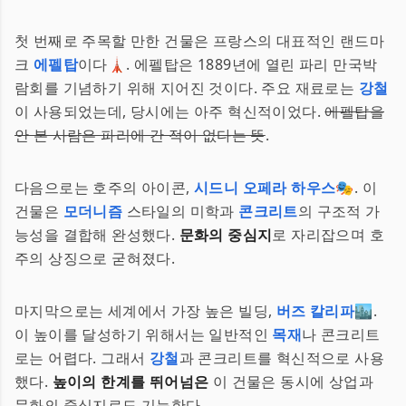
첫 번째로 주목할 만한 건물은 프랑스의 대표적인 랜드마
크
에펠탑
이다🗼. 에펠탑은 1889년에 열린 파리 만국박
람회를 기념하기 위해 지어진 것이다. 주요 재료로는
강철
이 사용되었는데, 당시에는 아주 혁신적이었다.
에펠탑을
안 본 사람은 파리에 간 적이 없다는 뜻
.
다음으로는 호주의 아이콘,
시드니 오페라 하우스
🎭. 이
건물은
모더니즘
스타일의 미학과
콘크리트
의 구조적 가
능성을 결합해 완성했다.
문화의 중심지
로 자리잡으며 호
주의 상징으로 굳혀졌다.
마지막으로는 세계에서 가장 높은 빌딩,
버즈 칼리파
🏙️.
이 높이를 달성하기 위해서는 일반적인
목재
나 콘크리트
로는 어렵다. 그래서
강철
과 콘크리트를 혁신적으로 사용
했다.
높이의 한계를 뛰어넘은
이 건물은 동시에 상업과
문화의 중심지로도 기능한다.