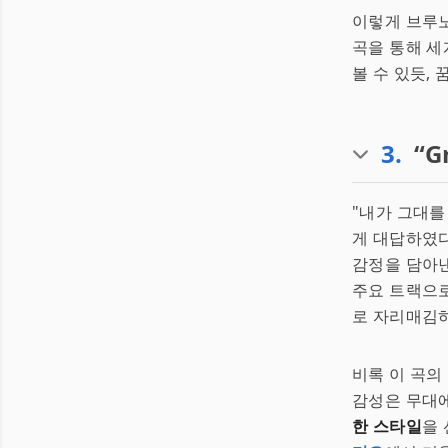
이렇게 브루노
곡을 통해 세
볼 수 있듯,
3
.
“G
"내가 그대를
게 대답하였다
감정을 담아낸 
주요 트랙으로
로 자리매김하
비록 이 곡의
감성은 무대에
한 스타일
을 