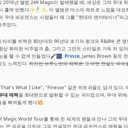
2016년 앨범 24K Magic이 발매됐을 때, 세상은 그의 무대
시 홀딱 반했다✨🕺✨. 이 앨범은 마스의 레트로 느낌을 대표
의 무대 퍼포먼스는 사람들이 왜 그를 "현대의 엔터테이너"라
여주었다.
의 타이틀 트랙은 80년대와 90년대 초기의 펑크와 R&B에 큰 영
항상 화려한 비주얼과 춤, 그리고 그만의 스타일로 가득 차 있어
눈을 뗄 수 없게 만들었다🎤🎆.
Prince
, James Brown 등
적도 느껴진다.
하지만 브루노만의 매력은 그 어떤 전설도 따라올
hat's What I Like", "Finesse" 같은 히트곡들도 담겨 있다
무대 매력
을 최대한으로 발휘할 수 있는 곡이었으며, 무대 위에
을 빠져들게 했다💥.
K Magic World Tour를 통해 전 세계의 팬들과 만나 그의 무
어는 큰 성공을 거두며 그의 전설적인 무대 퍼포먼스의 매력을 