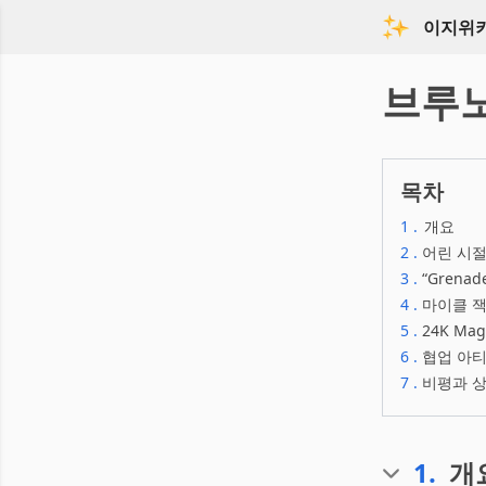
이지위
브루노
목차
1
.
개요
2
.
어린 시절
3
.
“Grena
4
.
마이클 
5
.
24K Ma
6
.
협업 아
7
.
비평과 상
1
.
개