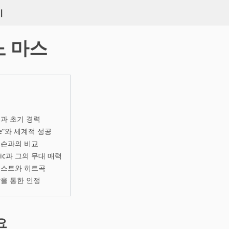
키
 마스
과 초기 경력
de”와 세계적 성공
잭슨과의 비교
gic과 그의 무대 매력
티스트와 히트곡
을 통한 인정
요