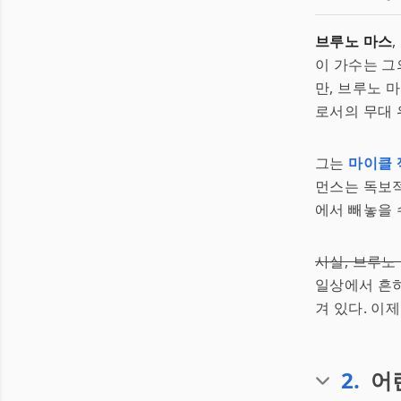
브루노 마스
이 가수는 그
만, 브루노 
로서의 무대 
그는
마이클 
먼스는 독보적
에서 빼놓을 
사실, 브루노
일상에서 흔히
겨 있다. 이
2
.
어