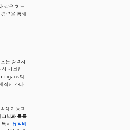
와 같은 히트
기 경력을 통해
마스는 강력하
 대한 간절한
oligans의
세계적인 스타
음악적 재능과
 테크닉과 독특
, 특히
뮤직비