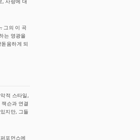
, 사랑에 대
.
그의 이 곡
하는 영광을
 발돋움하게 되
음악적 스타일,
클 잭슨과 연결
 있지만, 그들
대 퍼포먼스에