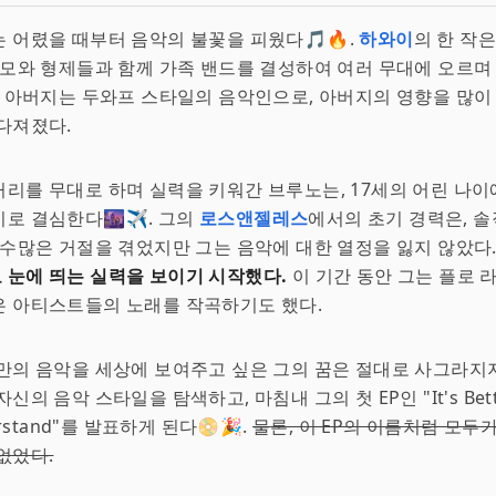
 어렸을 때부터 음악의 불꽃을 피웠다🎵🔥.
하와이
의 한 작
부모와 형제들과 함께 가족 밴드를 결성하여 여러 무대에 오르며
의 아버지는 두와프 스타일의 음악인으로, 아버지의 영향을 많이
다져졌다.
리를 무대로 하며 실력을 키워간 브루노는, 17세의 어린 나
로 결심한다🌆✈️. 그의
로스앤젤레스
에서의 초기 경력은, 솔
 수많은 거절을 겪었지만 그는 음악에 대한 열정을 잃지 않았다
눈에 띄는 실력을 보이기 시작했다.
이 기간 동안 그는 플로 
은 아티스트들의 노래를 작곡하기도 했다.
만의 음악을 세상에 보여주고 싶은 그의 꿈은 절대로 사그라지지
신의 음악 스타일을 탐색하고, 마침내 그의 첫 EP인 "It's Better
erstand"를 발표하게 된다📀🎉.
물론, 이 EP의 이름처럼 모두
없었다.