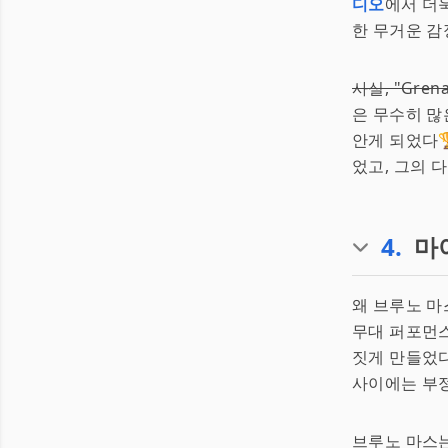
디오
에서 더
한 무거운 감
사실, "Gre
은 무수히 많
안게 되었다
었고, 그의 
4
.
마
왜 브루노 마
무대 퍼포먼스
짓게 만들었다
사이에는 부정
브루노 마스는