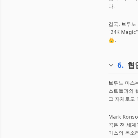
다.
결국, 브루노
"24K Ma
👑.
6
.
협
브루노 마스는
스트들과의 협
그 자체로도
Mark Ron
곡은 전 세계
마스의 목소