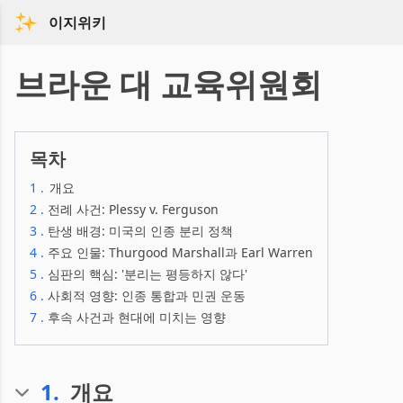
이지위키
브라운 대 교육위원회
목차
1
.
개요
2
.
전례 사건: Plessy v. Ferguson
3
.
탄생 배경: 미국의 인종 분리 정책
4
.
주요 인물: Thurgood Marshall과 Earl Warren
5
.
심판의 핵심: '분리는 평등하지 않다'
6
.
사회적 영향: 인종 통합과 민권 운동
7
.
후속 사건과 현대에 미치는 영향
1
.
개요