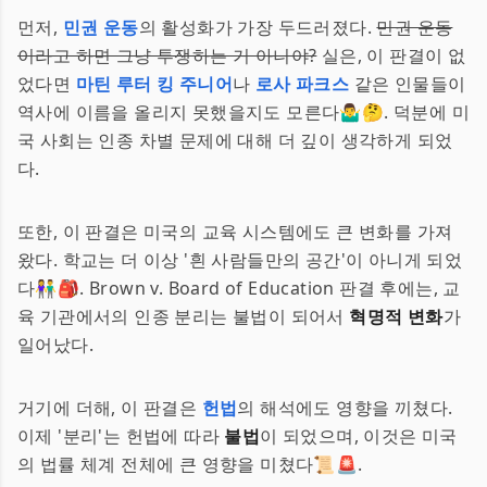
먼저,
민권 운동
의 활성화가 가장 두드러졌다.
민권 운동
이라고 하면 그냥 투쟁하는 거 아니야?
실은, 이 판결이 없
었다면
마틴 루터 킹 주니어
나
로사 파크스
같은 인물들이
역사에 이름을 올리지 못했을지도 모른다🤷‍♂️🤔. 덕분에 미
국 사회는 인종 차별 문제에 대해 더 깊이 생각하게 되었
다.
또한, 이 판결은 미국의 교육 시스템에도 큰 변화를 가져
왔다. 학교는 더 이상 '흰 사람들만의 공간'이 아니게 되었
다👫🎒. Brown v. Board of Education 판결 후에는, 교
육 기관에서의 인종 분리는 불법이 되어서
혁명적 변화
가
일어났다.
거기에 더해, 이 판결은
헌법
의 해석에도 영향을 끼쳤다.
이제 '분리'는 헌법에 따라
불법
이 되었으며, 이것은 미국
의 법률 체계 전체에 큰 영향을 미쳤다📜🚨.