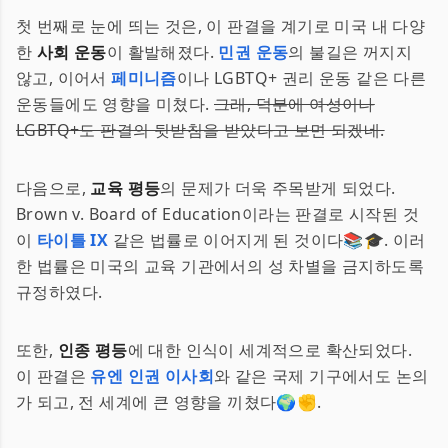
첫 번째로 눈에 띄는 것은, 이 판결을 계기로 미국 내 다양
한
사회 운동
이 활발해졌다.
민권 운동
의 불길은 꺼지지
않고, 이어서
페미니즘
이나 LGBTQ+ 권리 운동 같은 다른
운동들에도 영향을 미쳤다.
그래, 덕분에 여성이나
LGBTQ+도 판결의 뒷받침을 받았다고 보면 되겠네.
다음으로,
교육 평등
의 문제가 더욱 주목받게 되었다.
Brown v. Board of Education이라는 판결로 시작된 것
이
타이틀 IX
같은 법률로 이어지게 된 것이다📚🎓. 이러
한 법률은 미국의 교육 기관에서의 성 차별을 금지하도록
규정하였다.
또한,
인종 평등
에 대한 인식이 세계적으로 확산되었다.
이 판결은
유엔 인권 이사회
와 같은 국제 기구에서도 논의
가 되고, 전 세계에 큰 영향을 끼쳤다🌍✊.