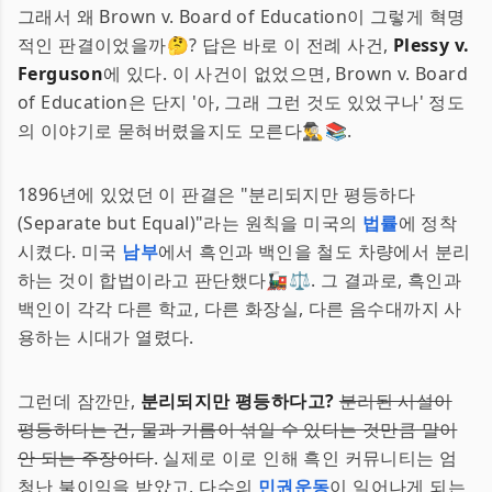
그래서 왜 Brown v. Board of Education이 그렇게 혁명
적인 판결이었을까🤔? 답은 바로 이 전례 사건,
Plessy v.
Ferguson
에 있다. 이 사건이 없었으면, Brown v. Board
of Education은 단지 '아, 그래 그런 것도 있었구나' 정도
의 이야기로 묻혀버렸을지도 모른다🕵️‍♂️📚.
1896년에 있었던 이 판결은 "분리되지만 평등하다
(Separate but Equal)"라는 원칙을 미국의
법률
에 정착
시켰다. 미국
남부
에서 흑인과 백인을 철도 차량에서 분리
하는 것이 합법이라고 판단했다🚂⚖️. 그 결과로, 흑인과
백인이 각각 다른 학교, 다른 화장실, 다른 음수대까지 사
용하는 시대가 열렸다.
그런데 잠깐만,
분리되지만 평등하다고?
분리된 시설이
평등하다는 건, 물과 기름이 섞일 수 있다는 것만큼 말이
안 되는 주장이다
. 실제로 이로 인해 흑인 커뮤니티는 엄
청난 불이익을 받았고, 다수의
민권운동
이 일어나게 되는