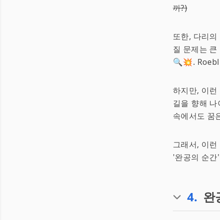
까?)
또한, 다리의
질 문제는 큰
🔍💥. Ro
하지만, 이런
길을 향해 나아
속에서도 꿈은
그래서, 이런
'완공의 순간
4
.
완