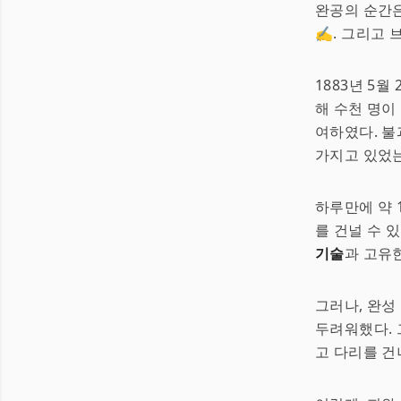
완공의 순간은
✍️. 그리고
1883년 5월
해 수천 명이
여하였다. 불
가지고 있었는
하루만에 약 1
를 건널 수 
기술
과 고유
그러나, 완성
두려워했다. 그
고 다리를 건