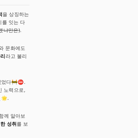
적
을 상징하는
시를 잇는 다
 했냐만은)
.
제와 문화에도
다리
라고 불리
있었다🚧⛔.
질긴 노력으로,
🌟.
 함께 알아보
한 성취
를 보