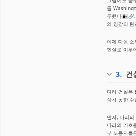
그럼에도 불구
들 Washin
두했다👨‍👦
의 영감의 원
이제 다음 소
현실로 이루어
3
.
건
다리 건설은
상치 못한 수
먼저, 다리의
다리의 기초를
부 노동자들은