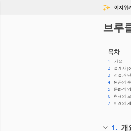
이지위
브루
목차
1
.
개요
2
.
설계자 Joh
3
.
건설과 
4
.
완공의 
5
.
문화적 
6
.
현재의 
7
.
미래의 
1
.
개