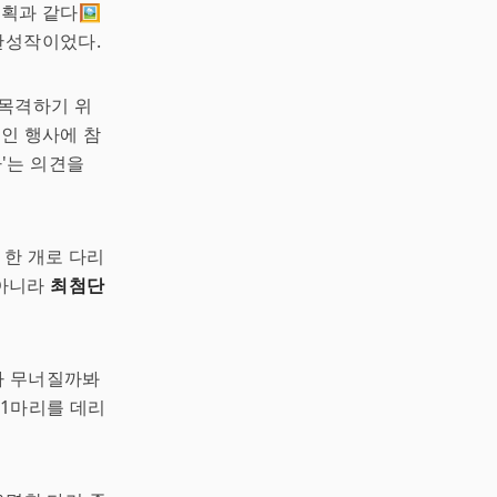
획과 같다🖼️
완성작이었다.
 목격하기 위
인 행사에 참
다'는 의견을
한 개로 다리
 아니라
최첨단
리가 무너질까봐
 21마리를 데리