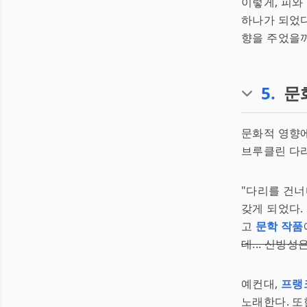
이렇게, 피와
하나가 되었다
향을 주었을까
5
.
문
문화적 영향
브루클린 다리
"다리를 건너
갖게 되었다.
고
문학 작품
데... 신빙성은 0
예컨대,
프랭
노래한다. 또