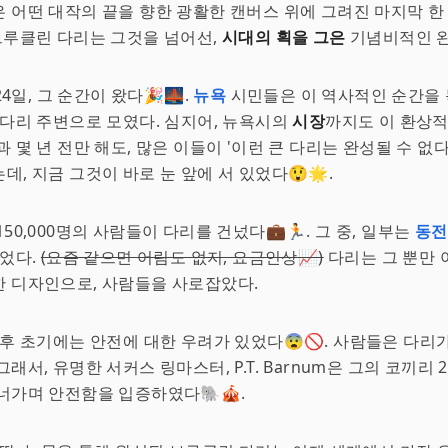
 어떤 대작의 끝을 향한 광활한 캔버스 위에 그려진 마지막 한 
 브루클린 다리는 그것을 넘어선,
시대의 획을 그은
기념비적인 
 24일, 그 순간이 왔다🎉🌉.
뉴욕
시민들은 이 역사적인 순간을
 다리 주변으로 모였다. 심지어, 뉴욕시의
시장
까지도 이 환상적
과 몇 년 전만 해도, 많은 이들이 '이런 큰 다리는 완성될 수 없
데, 지금 그것이 바로 눈 앞에 서 있었다😲🌟.
50,000명의 사람들이 다리를 건넜다💼🏃. 그 중, 일부는
동전
있었다.
(요즘 같으면 어림도 없지, 요금인상📈)
다리는 그 뿐만
한 디자인으로, 사람들을 사로잡았다.
 후 초기에는 안전에 대한 우려가 있었다😨🚫. 사람들은 다
래서, 유명한 서커스 링마스터, P.T. Barnum은 그의 코끼리
너가며 안전함을 입증하였다🐘🎪.