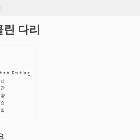
키
클린 다리
n A. Roebling
난관
순간
영향
모습
계획
요