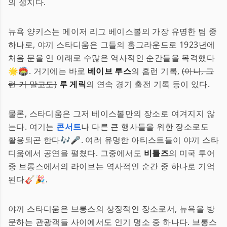
의 성지다.
뉴욕 양키스는 메이저 리그 베이스볼의 가장 유명한 팀 중
하나로, 야끼 스타디움은 그들의 홈그라운드로 1923년에
처음 문을 연 이래로 수많은 역사적인 순간들을 목격했다
🌟🏟️. 거기에는 바로
베이브 루스
의 홈런 기록,
(아니, 그
런 거 말고도)
루 게릭
의 연속 경기 출전 기록 등이 있다.
물론, 스타디움은 그저 베이스볼만의 장소로 여겨지지 않
는다. 여기는
콘서트
나 다른 큰 행사들을 위한 장소로도
활용되곤 한다🎶🎤. 여러 유명한 아티스트들이 야끼 스타
디움에서 공연을 펼쳤다. 그중에서도
비틀즈
의 미국 투어
중 브롱스에서의 라이브는 역사적인 순간 중 하나로 기억
된다🎸🎉.
야끼 스타디움은 브롱스의 상징적인 장소로서, 뉴욕을 방
문하는 관광객들 사이에서도 인기 명소 중 하나다. 브롱스