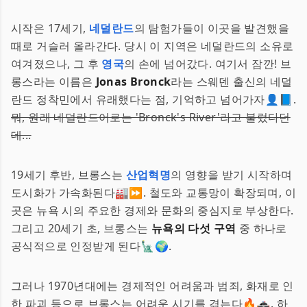
시작은 17세기,
네덜란드
의 탐험가들이 이곳을 발견했을
때로 거슬러 올라간다. 당시 이 지역은 네덜란드의 소유로
여겨졌으나, 그 후
영국
의 손에 넘어갔다. 여기서 잠깐! 브
롱스라는 이름은
Jonas Bronck
라는 스웨덴 출신의 네덜
란드 정착민에서 유래했다는 점, 기억하고 넘어가자👤📘.
뭐, 원래 네덜란드어로는 'Bronck's River'라고 불렀다던
데...
19세기 후반, 브롱스는
산업혁명
의 영향을 받기 시작하며
도시화가 가속화된다🏭⏩. 철도와 교통망이 확장되며, 이
곳은 뉴욕 시의 주요한 경제와 문화의 중심지로 부상한다.
그리고 20세기 초, 브롱스는
뉴욕의 다섯 구역
중 하나로
공식적으로 인정받게 된다🗽🌍.
그러나 1970년대에는 경제적인 어려움과 범죄, 화재로 인
한 파괴 등으로 브롱스는 어려운 시기를 겪는다🔥🚓. 하