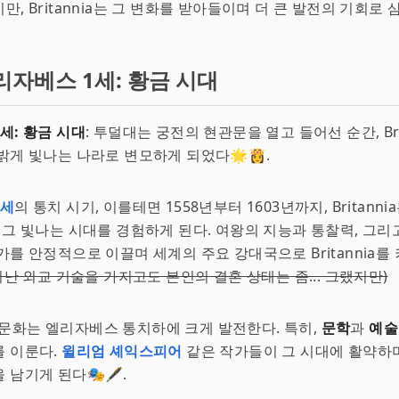
, Britannia는 그 변화를 받아들이며 더 큰 발전의 기회로 삼
리자베스 1세: 황금 시대
세: 황금 시대
: 투덜대는 궁전의 현관문을 열고 들어선 순간, Bri
밝게 빛나는 나라로 변모하게 되었다🌟👸.
1세
의 통치 시기, 이를테면 1558년부터 1603년까지, Britanni
 그 빛나는 시대를 경험하게 된다. 여왕의 지능과 통찰력, 그리
가를 안정적으로 이끌며 세계의 주요 강대국으로 Britannia를
뛰어난 외교 기술을 가지고도 본인의 결혼 상태는 좀... 그랬지만)
ia의 문화는 엘리자베스 통치하에 크게 발전한다. 특히,
문학
과
예술
를 이룬다.
윌리엄 셰익스피어
같은 작가들이 그 시대에 활약하며
남기게 된다🎭🖋️.