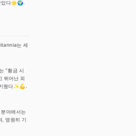
았다🌟🌍.
tannia는 세
a는 "황금 시
고 뛰어난 외
 키웠다✨💪.
분야에서는
, 영원히 기