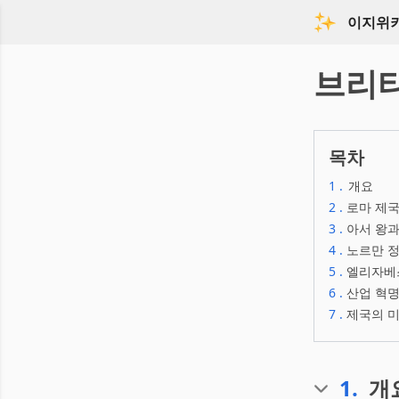
이지위
브리
목차
1
.
개요
2
.
로마 제국
3
.
아서 왕과
4
.
노르만 정
5
.
엘리자베스
6
.
산업 혁명
7
.
제국의 미
1
.
개