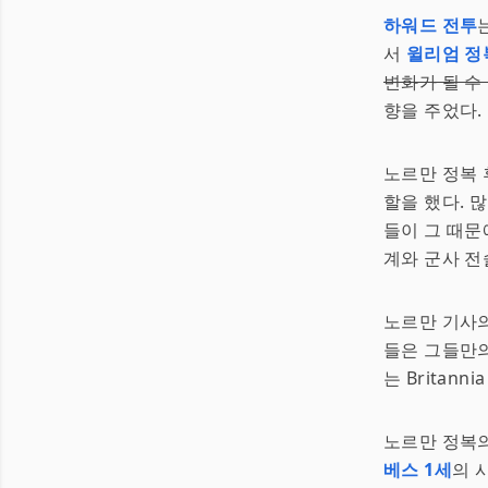
하워드 전투
서
윌리엄 정
변화가 될 수
향을 주었다.
노르만 정복 
할을 했다. 
들이 그 때문
계와 군사 전
노르만 기사의
들은 그들만의
는 Britan
노르만 정복의
베스 1세
의 