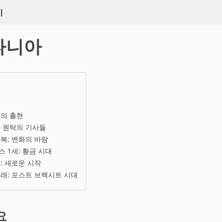
키
타니아
의 출현
 원탁의 기사들
복: 변화의 바람
 1세: 황금 시대
: 새로운 시작
래: 포스트 브렉시트 시대
요