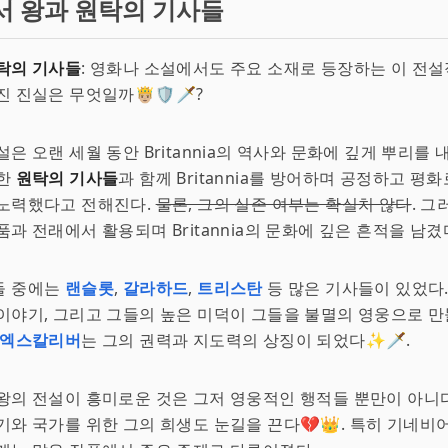
서 왕과 원탁의 기사들
탁의 기사들
: 영화나 소설에서도 주요 소재로 등장하는 이 전설
 진실은 무엇일까🤴🏼🛡️🗡️?
설은 오랜 세월 동안 Britannia의 역사와 문화에 깊게 뿌리를 
명한
원탁의 기사들
과 함께 Britannia를 방어하며 공정하고 평
 노력했다고 전해진다.
물론, 그의 실존 여부는 확실치 않다
. 그
과 전래에서 활용되며 Britannia의 문화에 깊은 흔적을 남겼다
들 중에는
랜슬롯
,
갈라하드
,
트리스탄
등 많은 기사들이 있었다.
이야기, 그리고 그들의 높은 미덕이 그들을 불멸의 영웅으로 만
엑스칼리버
는 그의 권력과 지도력의 상징이 되었다✨🗡️.
왕의 전설이 흥미로운 것은 그저 영웅적인 행적들 뿐만이 아니다
기와 국가를 위한 그의 희생도 눈길을 끈다💔👑. 특히 기네비