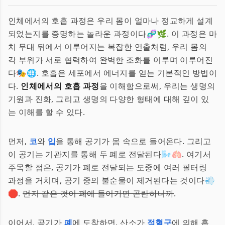
인체에서의 호흡 과정은 우리 몸이 얼마나 정교하게 설계
되었는지를 증명하는 놀라운 과정이다🧬🌿. 이 과정은 마
치 무대 뒤에서 이루어지는 복잡한 연출처럼, 우리 몸의
각 부위가 서로 협력하여 완벽한 조화를 이루며 이루어진
다🎭🌐. 호흡은 세포에서 에너지를 얻는 기본적인 방법이
다.
인체에서의 호흡 과정
을 이해함으로써, 우리는 생명의
기원과 진화, 그리고 생명의 다양한 형태에 대해 깊이 있
는 이해를 할 수 있다.
먼저,
코
와
입
을 통해 공기가 몸 속으로 들어온다. 그리고
이 공기는 기관지를 통해 두 폐로 전달된다🌬️🫁. 여기서
주목할 점은, 공기가 폐로 전달되는 도중에 여러 필터링
과정을 거치며, 공기 중의 불순물이 제거된다는 것이다💨
🛑.
먼지 같은 것이 폐에 들어가면 곤란하니까
.
이어서, 공기가
폐
에 도착하면, 산소가
적혈구
에 의해 흡