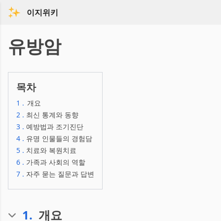
이지위키
유방암
목차
1
.
개요
2
.
최신 통계와 동향
3
.
예방법과 조기진단
4
.
유명 인물들의 경험담
5
.
치료와 복원치료
6
.
가족과 사회의 역할
7
.
자주 묻는 질문과 답변
1
.
개요