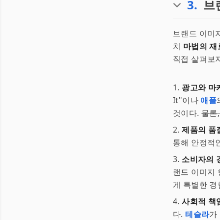
3
.
브
브랜드 이미지
치
마법의 재
직접 살펴보자
1.
광고와 마
It"이나
애플
것이다.
물론
2.
제품의 품
통해 안정적인
3.
소비자의 
랜드 이미지
게 특별한 경
4.
사회적 책
다.
테슬라
가