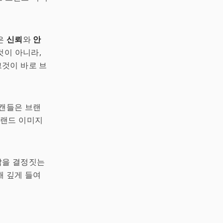
은
신뢰
와
안
것이 아니라,
것이 바로 브
스캔들은 브랜
브랜드 이미지
갑을 결정짓는
해 깊게 들여