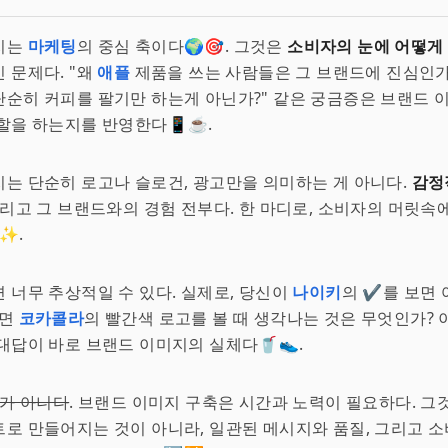
지는
마케팅
의 중심 축이다🌍🎯. 그것은
소비자의 눈에 어떻게
 문제다. "왜
애플
제품을 쓰는 사람들은 그 브랜드에 진심인가?
단순히 커피를 팔기만 하는게 아닌가?" 같은 궁금증은 브랜드 
할을 하는지를 반영한다📱☕️.
는 단순히 로고나 슬로건, 광고만을 의미하는 게 아니다.
감정
그리고 그 브랜드와의 경험 전부다. 한 마디로, 소비자의 머릿속
✨.
 너무 추상적일 수 있다. 실제로, 당신이
나이키
의 ✔️를 보면
니면
코카콜라
의 빨간색 로고를 볼 때 생각나는 것은 무엇인가? 
대답이 바로 브랜드 이미지의 실체다🥤👟.
다가 아니다
. 브랜드 이미지 구축은 시간과 노력이 필요하다. 그
로 만들어지는 것이 아니라, 일관된 메시지와 품질, 그리고 