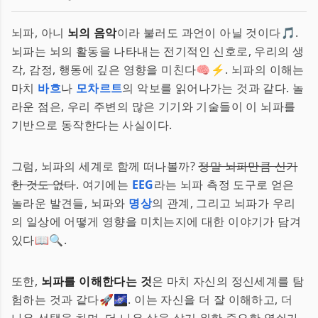
뇌파, 아니
뇌의 음악
이라 불러도 과언이 아닐 것이다🎵.
뇌파는 뇌의 활동을 나타내는 전기적인 신호로, 우리의 생
각, 감정, 행동에 깊은 영향을 미친다🧠⚡. 뇌파의 이해는
마치
바흐
나
모차르트
의 악보를 읽어나가는 것과 같다. 놀
라운 점은, 우리 주변의 많은 기기와 기술들이 이 뇌파를
기반으로 동작한다는 사실이다.
그럼, 뇌파의 세계로 함께 떠나볼까?
정말 뇌파만큼 신기
한 것도 없다
. 여기에는
EEG
라는 뇌파 측정 도구로 얻은
놀라운 발견들, 뇌파와
명상
의 관계, 그리고 뇌파가 우리
의 일상에 어떻게 영향을 미치는지에 대한 이야기가 담겨
있다📖🔍.
또한,
뇌파를 이해한다는 것
은 마치 자신의 정신세계를 탐
험하는 것과 같다🚀🌌. 이는 자신을 더 잘 이해하고, 더