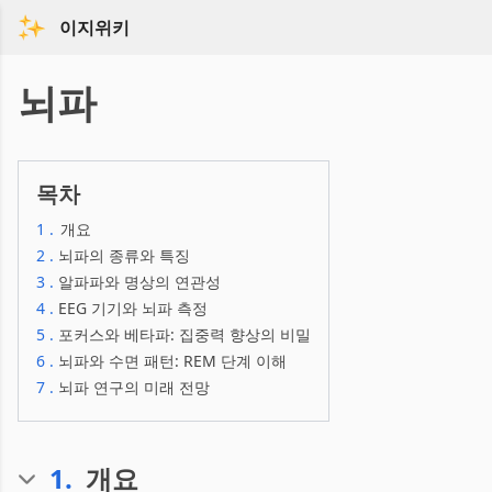
이지위키
뇌파
목차
1
.
개요
2
.
뇌파의 종류와 특징
3
.
알파파와 명상의 연관성
4
.
EEG 기기와 뇌파 측정
5
.
포커스와 베타파: 집중력 향상의 비밀
6
.
뇌파와 수면 패턴: REM 단계 이해
7
.
뇌파 연구의 미래 전망
1
.
개요