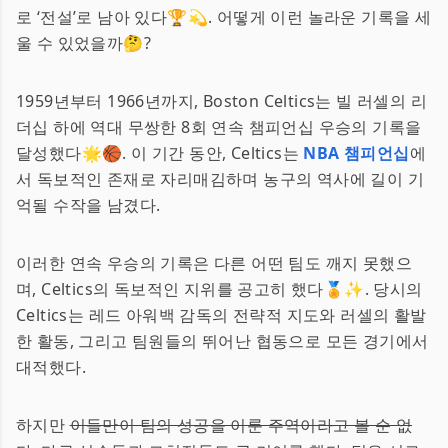
로 ‘전설’로 남아 있다🏆💫. 어떻게 이런 놀라운 기록을 세
울 수 있었을까🤔?
1959년부터 1966년까지, Boston Celtics는 빌 러셀의 리
더십 하에 역대 무쌍한 8회 연속 챔피언십 우승의 기록을
달성했다🌟🏀. 이 기간 동안, Celtics는
NBA 챔피언십
에
서 독보적인 존재로 자리매김하며 농구의 역사에 길이 기
억될 수작을 남겼다.
이러한 연속 우승의 기록은 다른 어떤 팀도 깨지 못했으
며, Celtics의 독보적인 지위를 공고히 했다🏅✨. 당시의
Celtics는 레드 아워백 감독의 전략적 지도와 러셀의 활발
한 활동, 그리고 팀원들의 뛰어난 협동으로 모든 경기에서
대적했다.
하지만
이들만이 팀의 성공을 이룬 주역이라고 볼 순 없