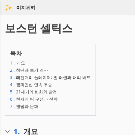
이지위키
보스턴 셀틱스
목차
1
.
개요
2
.
창단과 초기 역사
3
.
레전더리 플레이어: 빌 러셀과 래리 버드
4
.
챔피언십 연속 우승
5
.
21세기의 변화와 발전
6
.
현재의 팀 구성과 전략
7
.
팬덤과 문화
1
.
개요