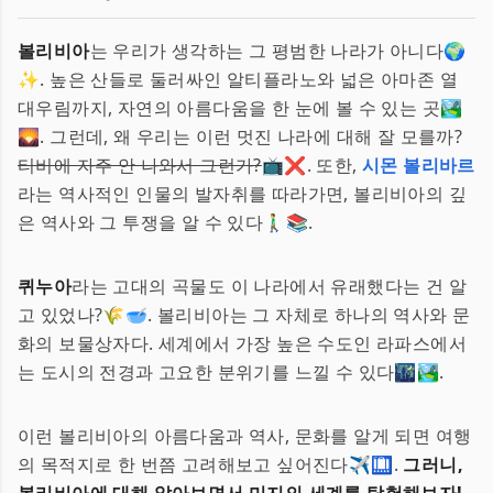
볼리비아
는 우리가 생각하는 그 평범한 나라가 아니다🌍
✨. 높은 산들로 둘러싸인 알티플라노와 넓은 아마존 열
대우림까지, 자연의 아름다움을 한 눈에 볼 수 있는 곳🏞️
🌄. 그런데, 왜 우리는 이런 멋진 나라에 대해 잘 모를까?
티비에 자주 안 나와서 그런가?
📺❌. 또한,
시몬 볼리바르
라는 역사적인 인물의 발자취를 따라가면, 볼리비아의 깊
은 역사와 그 투쟁을 알 수 있다🚶‍♂️📚.
퀴누아
라는 고대의 곡물도 이 나라에서 유래했다는 건 알
고 있었나?🌾🥣. 볼리비아는 그 자체로 하나의 역사와 문
화의 보물상자다. 세계에서 가장 높은 수도인 라파스에서
는 도시의 전경과 고요한 분위기를 느낄 수 있다🌃🏞️.
이런 볼리비아의 아름다움과 역사, 문화를 알게 되면 여행
의 목적지로 한 번쯤 고려해보고 싶어진다✈️🛄.
그러니,