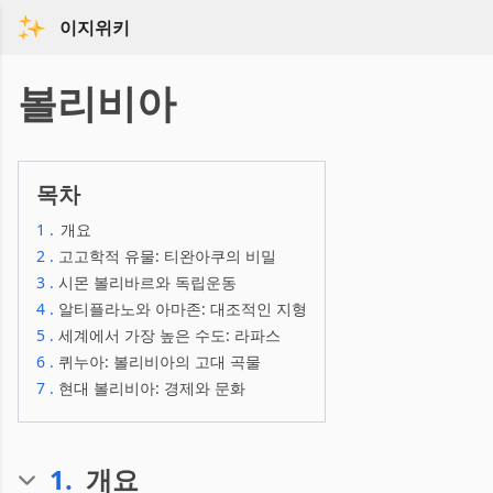
이지위키
볼리비아
목차
1
.
개요
2
.
고고학적 유물: 티완아쿠의 비밀
3
.
시몬 볼리바르와 독립운동
4
.
알티플라노와 아마존: 대조적인 지형
5
.
세계에서 가장 높은 수도: 라파스
6
.
퀴누아: 볼리비아의 고대 곡물
7
.
현대 볼리비아: 경제와 문화
1
.
개요