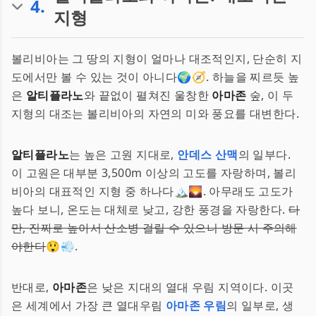
4
.
지형
볼리비아는 그 땅의 지형이 얼마나 대조적인지, 단순히 지
도에서만 볼 수 있는 것이 아니다🌍🧭. 하늘을 찌르듯 높
은
알티플라노
와 끝없이 펼쳐진 울창한
아마존
숲, 이 두
지형의 대조는 볼리비아의 자연의 미와 풍요를 대변한다.
알티플라노
는 높은 고원 지대로,
안데스 산맥
의 일부다.
이 고원은 대부분 3,500m 이상의 고도를 자랑하며, 볼리
비아의 대표적인 지형 중 하나다🏔️🌄. 아무래도 고도가
높다 보니, 온도는 대체로 낮고, 강한 풍경을 자랑한다.
다
만, 진짜로 높아서 산소병 걸릴 수 있으니 방문 시 주의해
야한다
😲💨.
반대로,
아마존
은 낮은 지대의 열대 우림 지역이다. 이곳
은 세계에서 가장 큰 열대우림
아마존 우림
의 일부로, 생