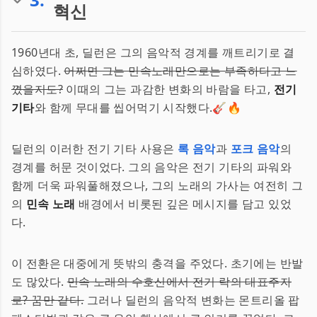
혁신
1960년대 초, 딜런은 그의 음악적 경계를 깨트리기로 결
심하였다.
어쩌면 그는 민속노래만으로는 부족하다고 느
꼈을지도?
이때의 그는 과감한 변화의 바람을 타고,
전기
기타
와 함께 무대를 씹어먹기 시작했다.🎸🔥
딜런의 이러한 전기 기타 사용은
록 음악
과
포크 음악
의
경계를 허문 것이었다. 그의 음악은 전기 기타의 파워와
함께 더욱 파워풀해졌으나, 그의 노래의 가사는 여전히 그
의
민속 노래
배경에서 비롯된 깊은 메시지를 담고 있었
다.
이 전환은 대중에게 뜻밖의 충격을 주었다. 초기에는 반발
도 많았다.
민속 노래의 수호신에서 전기 락의 대표주자
로? 꿈만 같다.
그러나 딜런의 음악적 변화는 몬트리올 팝