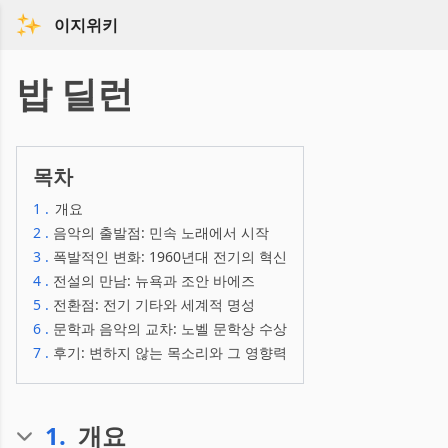
이지위키
밥 딜런
목차
1
.
개요
2
.
음악의 출발점: 민속 노래에서 시작
3
.
폭발적인 변화: 1960년대 전기의 혁신
4
.
전설의 만남: 뉴욕과 조안 바에즈
5
.
전환점: 전기 기타와 세계적 명성
6
.
문학과 음악의 교차: 노벨 문학상 수상
7
.
후기: 변하지 않는 목소리와 그 영향력
1
.
개요