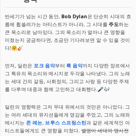
반세기가 넘는 시간 동안,
Bob Dylan
은 단순히 시대의 흐
름에 휩쓸려가는 아티스트가 아니라, 그 시대를
주도
하는
큰 목소리로 남아있다. 그의 목소리가 얼마나 큰 영향을
미쳤는지 궁금하다면, 조금만 기다려보면 알 수 있을 것이
다!🤗🎸
먼저, 딜런은
포크 음악
부터
록 음악
까지 다양한 장르에서
그 특유의 목소리와 메시지로 두각을 나타냈다. 그의 노래
는 세대 간의 갈등, 사회정의, 그리고 사랑 등 다양한 주제
를 다루며 대중과 함께 고민하고 대화했다.🎤🎶
딜런의 영향력은 그저 무대 위에서의 것만은 아니었다. 그
는 여러 세대의 뮤지션들에게 영감을 주었고, 그의 노래와
메시지는
존 레논
,
브루스 스프링스틴
과 같은 세계적인 아
티스트들에게도 큰 영향을 미쳤다.
별명이 세대의 명사전