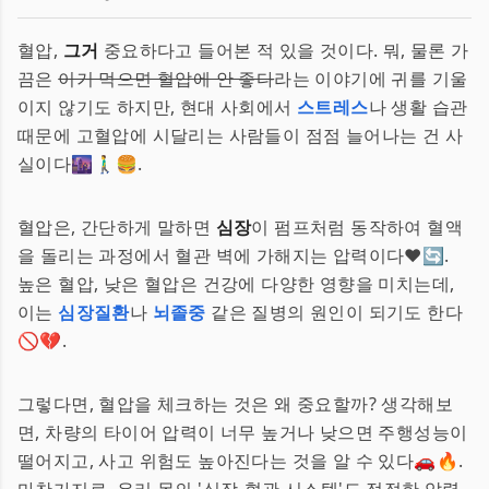
혈압,
그거
중요하다고 들어본 적 있을 것이다. 뭐, 물론 가
끔은
이거 먹으면 혈압에 안 좋다
라는 이야기에 귀를 기울
이지 않기도 하지만, 현대 사회에서
스트레스
나 생활 습관
때문에 고혈압에 시달리는 사람들이 점점 늘어나는 건 사
실이다🌆🚶‍♂️🍔.
혈압은, 간단하게 말하면
심장
이 펌프처럼 동작하여 혈액
을 돌리는 과정에서 혈관 벽에 가해지는 압력이다❤️🔄.
높은 혈압, 낮은 혈압은 건강에 다양한 영향을 미치는데,
이는
심장질환
나
뇌졸중
같은 질병의 원인이 되기도 한다
🚫💔.
그렇다면, 혈압을 체크하는 것은 왜 중요할까? 생각해보
면, 차량의 타이어 압력이 너무 높거나 낮으면 주행성능이
떨어지고, 사고 위험도 높아진다는 것을 알 수 있다🚗🔥.