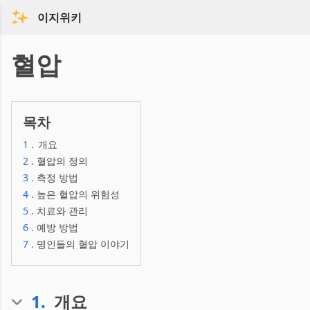
이지위키
혈압
목차
1
.
개요
2
.
혈압의 정의
3
.
측정 방법
4
.
높은 혈압의 위험성
5
.
치료와 관리
6
.
예방 방법
7
.
명인들의 혈압 이야기
1
.
개요