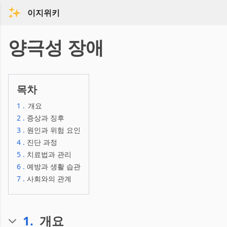
이지위키
양극성 장애
목차
1
.
개요
2
.
증상과 징후
3
.
원인과 위험 요인
4
.
진단 과정
5
.
치료법과 관리
6
.
예방과 생활 습관
7
.
사회와의 관계
1
.
개요