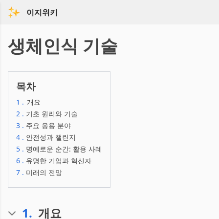
이지위키
생체인식 기술
목차
1
.
개요
2
.
기초 원리와 기술
3
.
주요 응용 분야
4
.
안전성과 챌린지
5
.
명예로운 순간: 활용 사례
6
.
유명한 기업과 혁신자
7
.
미래의 전망
1
.
개요