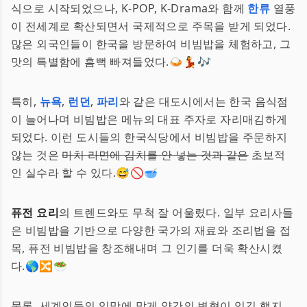
식으로 시작되었으나, K-POP, K-Drama와 함께
한류
열풍
이 전세계로 확산되면서 국제적으로 주목을 받게 되었다.
많은 외국인들이 한국을 방문하여 비빔밥을 체험하고, 그
맛의 특별함에 흠뻑 빠져들었다.🍛💃🎶
특히,
뉴욕
,
런던
,
파리
와 같은 대도시에서는 한국 음식점
이 늘어나며 비빔밥은 메뉴의 대표 주자로 자리매김하게
되었다. 이런 도시들의 한국식당에서 비빔밥을 주문하지
않는 것은
마치 라면에 김치를 안 넣는 것과 같은
초보적
인 실수라 할 수 있다.😅🚫🥣
퓨전 요리
의 트렌드와도 무척 잘 어울렸다. 일부 요리사들
은 비빔밥을 기반으로 다양한 국가의 재료와 조리법을 접
목, 퓨전 비빔밥을 창조해내며 그 인기를 더욱 확산시켰
다.🌎🔀🥗
물론, 세계인들의 입맛에 맞게 약간의 변형이 있긴 했지