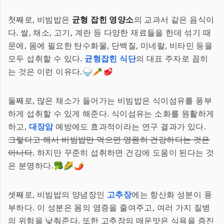
첫째로, 비빔밥은
균형 잡힌 영양소
의 교과서 같은 음식이
다. 쌀, 채소, 고기, 계란 등 다양한 재료들을 한데 섞기 때
문에, 몸에 필요한 탄수화물, 단백질, 미네랄, 비타민 등을
모두 섭취할 수 있다.
균형잡힌 식단
의 대표 주자로 꼽히
는 것은 이런 이유다.🍚🥕🥩
둘째로, 많은 채소가 들어가는 비빔밥은 식이섬유를 풍부
하게 섭취할 수 있게 해준다. 식이섬유는 소화를 원활하게
하고,
대장암
예방에도 효과적이라는 연구 결과가 있다.
그렇다고 해서 비빔밥만 먹으면 영원히 건강하다는 것은
아니다
. 하지만 꾸준히 섭취하면 건강에 도움이 된다는 것
은 분명하다.🥦🌽🌶️
셋째로, 비빔밥의 양념장인
고추장
에는 항산화 성분이 풍
부하다. 이 성분은 몸의 염증을 줄여주고, 여러 가지 질병
의 위험을 낮춰준다. 또한 고추장의 매운맛은 식욕을 증진