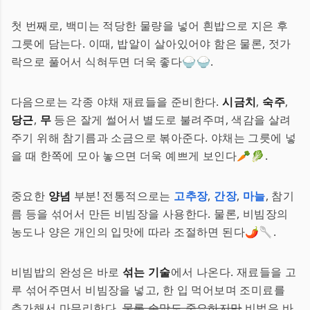
첫 번째로, 백미는 적당한 물량을 넣어 흰밥으로 지은 후
그릇에 담는다. 이때, 밥알이 살아있어야 함은 물론, 젓가
락으로 풀어서 식혀두면 더욱 좋다🍚🍚.
다음으로는 각종 야채 재료들을 준비한다.
시금치
,
숙주
,
당근
,
무
등은 잘게 썰어서 별도로 불려주며, 색감을 살려
주기 위해 참기름과 소금으로 볶아준다. 야채는 그릇에 넣
을 때 한쪽에 모아 놓으면 더욱 예쁘게 보인다🥕🥬.
중요한
양념
부분! 전통적으로는
고추장
,
간장
,
마늘
, 참기
름 등을 섞어서 만든 비빔장을 사용한다. 물론, 비빔장의
농도나 양은 개인의 입맛에 따라 조절하면 된다🌶️🥄.
비빔밥의 완성은 바로
섞는 기술
에서 나온다. 재료들을 고
루 섞어주면서 비빔장을 넣고, 한 입 먹어보며 조미료를
추가해서 마무리한다.
물론 손맛도 중요하지만
비법은 바