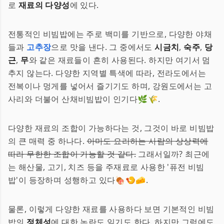
로
재료의 다양성
에 있다.
전통적인 비빔밥에는 주로 백미를 기반으로, 다양한 야채
들과
고추장
으로 맛을 낸다. 그 중에서도
시금치
,
숙주
,
당
근
,
무
와 같은 재료들이 흔히 사용된다. 하지만 여기서 멈
추지 않는다. 다양한 지역별 특색에 따라, 전라도에서는
전복이나 멍게를 넣어서 즐기기도 하며, 강원도에서는 고
사리와 더불어 산채비빔밥이 인기다🌿🌾.
다양한 재료의 조합이 가능하다는 것, 그것이 바로 비빔밥
의 큰 매력 중 하나다.
아마도 요리하는 사람의 상상력에
따라 무한한 조합이 가능할 것 같다.
그래서일까? 최근에
는 해산물, 고기, 치즈 등을 주재료로 사용한 '퓨전 비빔
밥'이 등장하며 성행하고 있다🍖🍤🧀.
물론, 이렇게 다양한 재료를 사용하다 보면 기본적인 비빔
밥의
정체성
에 대한 논란도 일기도 한다. 하지만 그럼에도