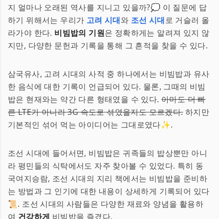
지 얼마나 오래된 역사를 지니고 있을까?💭 이 질문에 답
하기 위해서는 우리가
고려 시대
와
조선 시대
로 거슬러 올
라가야 한다.
비빔밥의 기원
은 정확하게는 알려져 있지 않
지만, 다양한 문헌과 기록을 통해 그 흔적을 찾을 수 있다.
삼국유사, 고려 시대의 사적 중 하나에서는 비빔밥과 유사
한 음식에 대한 기록이 언급되어 있다. 물론, 그때의 비빔
밥은 현재와는 약간 다른 형태였을 수 있다.
아마도 더 빠
른 LTE가 아니라 3G 속도로 섞였을지도 모르겠다.
하지만
기본적인 섞어 먹는 아이디어는 그대로였다✨.
조선 시대에 들어서면, 비빔밥은 귀족들의 밥상뿐만 아니
라 평민들의 식탁에서도 자주 찾아볼 수 있었다. 특히 동
국여지승람, 조선 시대의 지리 책에서는 비빔밥을 준비하
는 방법과 그 인기에 대한 내용이 상세하게 기록되어 있다
📜. 조선 시대의 사람들은 다양한 재료와 양념을 활용하
여
건강하게
비빔밥을 즐겼다.