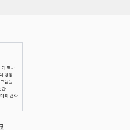
키
초기 역사
의 영향
로그램들
논란
시대의 변화
망
요