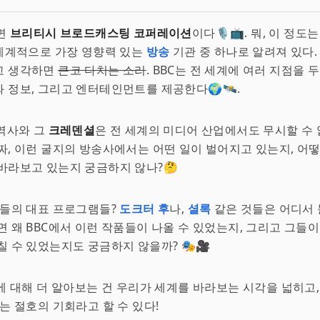
자면
브리티시 브로드캐스팅 코퍼레이션
이다🎙️📺. 뭐, 이 정도
 세계적으로 가장 영향력 있는
방송
기관 중 하나로 알려져 있다.
고 생각하면
큰코 다치는 소리
. BBC는 전 세계에 여러 지점을 
 정보, 그리고 엔터테인먼트를 제공한다🌍🛰️.
 역사와 그
크레덴셜
은 전 세계의 미디어 산업에서도 무시할 수
짜, 이런 굴지의 방송사에서는 어떤 일이 벌어지고 있는지, 어
바라보고 있는지 궁금하지 않나?🤔
그들의 대표 프로그램들?
도크터 후
나,
셜록
같은 것들은 어디서 
면 왜 BBC에서 이런 작품들이 나올 수 있었는지, 그리고 그들
칠 수 있었는지도 궁금하지 않을까? 🎭🎥
C에 대해 더 알아보는 건 우리가 세계를 바라보는 시각을 넓히고,
있는 절호의 기회라고 할 수 있다!