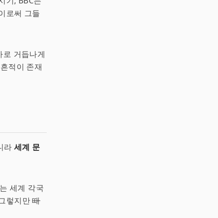
시기, BBC는
 이로써 그들
송사로 거듭나게
 흔적이 존재
아니라
세계 문
스는 세계 각국
 그렇지만
때