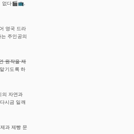
없다🎬📺.
어 영국 드라
하는 주인공의
연 원작을 제
 맡기도록 하
지의 자연과
 다시금 일깨
 제과 제빵 문