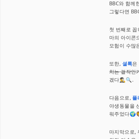
BBC와 함께
그렇다면 BB
첫 번째로 
마의 아이콘
모험이 수많은
또한,
셜록
은
치는 걸작인
겠다🕵️‍♂️🔍.
다음으로,
플
야생동물을 
워주었다🌍
마지막으로, 