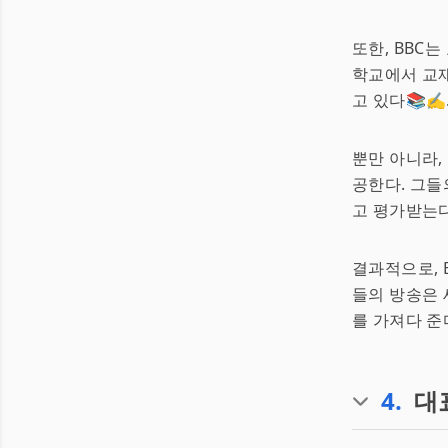
또한, BBC
학교에서 교재
고 있다📚✍️
뿐만 아니라,
공한다. 그
고 평가받는다
결과적으로, 
들의 방송은 
를 가져다 준다
4
.
대