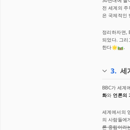
30년대에 들
전 세계의 주
은 국제적인 
정리하자면, 
되었다. 그리
한다🌟🛤️.
3
.
세
BBC가 세계
화
와
언론의 
세계에서의 영
의 사람들에게
론 중립이라는