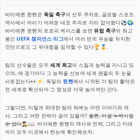
바이에른 뮌헨은
독일 축구
의 선두 주자로, 글로벌 스포츠
역사에서 꺼리기 어려운 대표 주자로 자리 잡아왔다⚽🌍.
바이에른 뮌헨의 트로피 케이스를 보면
유럽 축구
의 최고
봉인
UEFA 챔피언스 리그
에서 여러 번의 우승을 차지한
것만으로도 그 위대함을 짐작할 수 있다🏆🏅.
팀의 선수들은 모두
세계 최고
의 스킬과 능력을 지니고 있
으며, 매 경기마다 그 능력을 선보여 세계 팬들의 두 눈을
사로잡는다👀⚡. 독일의
뮌헨
에서 시작된 이 팀의 활약은
전 세계로 확산되어 그 명성은 더욱 높아져만 간다.
그렇다면, 이렇게 위대한 팀의 뒤에는 어떤 이야기와 역
사, 그리고 어떤 전략이 숨어 있을까?
물론, 이걸 누락시킬
순 없다
🕵️‍♂️📖. 바이에른 뮌헨의 역사와 전략, 그리고 미래
까지 모두 이곳에서 한눈에 확인해보자.