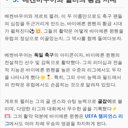
베켄바우어와 게르트 뮐러. 이 두 이름만으로도 축구 팬들
의 심장을 두근거리게 만드는, 바이에른 뮌헨의 황금 시대
가 펼쳐진다⚽💥. 그들의 활약은 어떻게 바이에른 뮌헨을
유럽의 정상으로 이끌었는지, 그 역사를 함께 들여다보자.
베켄바우어는
독일 축구
의 아이콘이자, 바이에른 뮌헨의
전설적인 선수 및 감독으로 활약했다. 그의 리더십과 전술
적 지능은 바이에른 뮌헨을 높은 수준의 리그에서도 두각
을 나타나게 했다🌟🎖️. 특히, 그의 수비 능력과 필드에서
의 전략은 유럽에서도 손꼽히는 것으로 알려져 있었다.
게르트 뮐러는 그의 골 센스와 슈팅 능력으로
골잡이
로 불
리며, 다양한 리그와 대회에서 무수한 골을 기록했다⚡
🥅. 그의 활약 덕분에 바이에른 뮌헨은
UEFA 챔피언스 리
그
에서도 여러 차례 우승의 영광을 차지하게 된다.