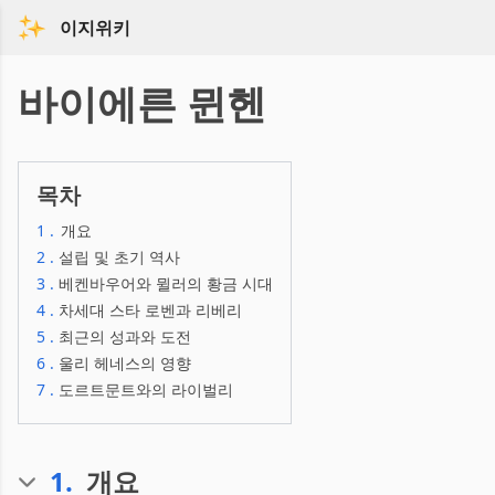
이지위키
바이에른 뮌헨
목차
1
.
개요
2
.
설립 및 초기 역사
3
.
베켄바우어와 뮐러의 황금 시대
4
.
차세대 스타 로벤과 리베리
5
.
최근의 성과와 도전
6
.
울리 헤네스의 영향
7
.
도르트문트와의 라이벌리
1
.
개요