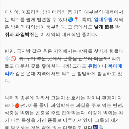
아시아, 아프리카, 남아메리카 등 거의 대부분의 대륙에서
는 박쥐를 쉽게 발견할 수 있다🌏📍. 특히,
열대우림
지역
은 박쥐의 다양성이 풍부하다. 그 중에서도
날개 짧은 박
쥐
와
과일박쥐
는 이 지역의 대표적인 종이다.
반면, 극지방 같은 추운 지역에서는 박쥐를 찾기가 힘들다
❄️🚫.
뭐, 누가 추운 곳에서 곤충을 잡으러 다닐까?
박쥐
들도 따뜻한 곳을 좋아한다니까! 그래도
유럽
이나
북아메
리카
같은 온대 지역에서도 박쥐는 활발하게 활동하고 있
다.
박쥐의 종류에 따라서 그들이 선호하는 먹이나 환경이 다
르다🍎🦟. 예를 들어, 과일박쥐는 과일을 주로 먹는 반면,
식충성 박쥐는 곤충을 주로 잡아먹는다. 이렇게 박쥐는 각
기 다른 특성을 가진 종들로 이루어져 있어, 그들의 세계
를 탐구하는 것은 끝이 없는 여행과도 같다🌌🔍.