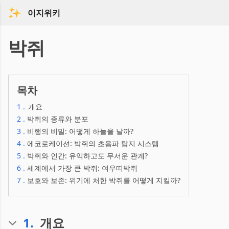
이지위키
박쥐
목차
1
.
개요
2
.
박쥐의 종류와 분포
3
.
비행의 비밀: 어떻게 하늘을 날까?
4
.
에코로케이션: 박쥐의 초음파 탐지 시스템
5
.
박쥐와 인간: 유익하고도 무서운 관계?
6
.
세계에서 가장 큰 박쥐: 여우띠박쥐
7
.
보호와 보존: 위기에 처한 박쥐를 어떻게 지킬까?
1
.
개요