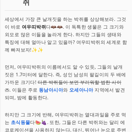
쥐
세상에서 가장 큰 날개짓을 하는 박쥐를 상상해보라. 그것
이 바로
여우띠박쥐
다🦇🦇. 이 독특한 생물은 그 크기와
외모로 많은 이들을 놀라게 한다. 하지만 그들의 생태와
특징에 대해 얼마나 알고 있을까? 여우띠박쥐의 세계로 함
께 빠져보자!✨✨
먼저, 여우띠박쥐의 이름에서도 알 수 있듯, 그들의 날개
짓은 1.7미터에 달한다. 즉, 성인 남성의 팔길이의 두 배에
가까운 크기다!
다른 박쥐들이 보면 부러워할 법한 사이
즈
. 이들은 주로
동남아시아
와
오세아니아
지역에서 발견
되며, 밤에 활동한다.
하지만 그 크기에 반해, 여우띠박쥐는 열대과일을 주로 먹
는
초식동물
다🍉🍇. 또한, 그들은 다른 박쥐와는 달리 에
코로케이션을 사용하지 않는다. 대신, 뛰어난 눈으로 주변